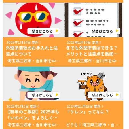
続きはこちら
続きはこちら
2025年1月24日 更新！
2025年1月10日 更新！
外壁塗装後のお手入れと注
冬でも外壁塗装はできる？
意点について
メリットと注意点を徹底解
説！
埼玉県三郷市・吉川市を中心に活動中！ 創業３０年 塗装に没頭する会社！ 外壁屋根塗装 専門店いのペン 外壁塗装後のお手入れと注意点について こんにちは！外壁塗装専門店『いのペン』です。 今回は、「塗装後のお手入れ方法と注意点」について解説します！ 外壁塗装後は見た目がキレイになり、耐久性も向上させてくれます。 しかし、外壁塗装を長持ちさせるためには、定期的なお手入れや注意点を押さえておくことが大切です。 まずは、外壁塗装後のお手入れ方法について 1. 定期的に汚れを落とす 外壁には雨や風で運ばれたホコリや汚れが付着します。これらを放置すると、美観を損なうだけでなく、塗膜の劣化を早める原因になります。 ■お手入れ方法 軽度の汚れは、水を含ませた柔らかいスポンジや布で優しく拭き取ります。 高圧洗浄機を使う場合は、塗膜を傷めないよう弱い水圧で行いましょう。 ■頻度 年に1～2回を目安に掃除するのがおすすめです。 2. 植物の剪定を行う 外壁に近い場所に植物がある場合、枝葉が外壁に接触すると塗膜が傷つく可能性があります。定期的に剪定を行い、外壁から適度な距離を保ちましょう。 3. 雨樋の点検と掃除 雨樋が詰まっていると、雨水が溢れ、外壁を汚す原因になります。塗装後は雨樋の掃除や点検も定期的に行いましょう。 4. カビ・コケの除去 湿気の多い場所では、外壁にカビやコケが発生することがあります。見つけた場合は、以下の方法で除去しましょう。 まずは水洗いを試し、それでも除去できない場合は専用の洗剤を使用しましょう。 柔らかいブラシなどで塗膜を傷めないように軽く擦ります。力を入れすぎないことが大切です。 また、専用の洗剤を使用する場合は各製品の取り扱い方法をご確認の上ご使用ください。 次に、外壁塗装後に避けるべきことについて 1. 強い力で擦らない 外壁を掃除する際、硬いブラシやスポンジを使ったり、強い力で擦ると塗膜が剥がれることがあります。柔らかい布やスポンジを使い、優しくお手入れしましょう。 2. 高圧洗浄機の使用に注意 高圧洗浄機は便利ですが、水圧が強すぎると塗膜を傷つける可能性があります。使用する際は、低い水圧に設定し、外壁から適度な距離を保って行いましょう。 3. 直後の施工や作業は控える 外壁塗装直後に重い物を外壁に立てかけたり、釘を打ち込んだりすると、塗膜にダメージを与える可能性があります。塗料が完全に硬化するまで（通常1～2週間）は、外壁への接触を避けましょう。 4. 塗料に合わない洗剤を使用しない アルカリ性や酸性が強い洗剤は、塗膜を劣化させることがあります。お手入れの際は、専用の洗剤を使用するようにしましょう。 最後に、メンテナンスのタイミングについて 1. 定期点検を実施 外壁塗装後でも、数年ごとに点検を行うことが大切です。以下のサインを見逃さないようにしましょう。 色あせやチョーキング（白い粉状の物質が手につく） ひび割れや剥がれ カビやコケの発生 2. プロの点検を依頼 外壁の劣化は、自分で見つけられない場合もあります。塗装後5年程度を目安に、プロに点検を依頼すると安心です。 外壁塗装を長持ちさせるには日々のお手入れが重要になります。 外壁塗装は完成したら終わりではなく、定期的なお手入れとメンテナンスが必要です。これを怠ると、せっかくの塗装が短期間で劣化してしまうこともあります。 『いのペン』では、塗装後のお手入れ方法や定期点検についてもアドバイスさせていただきます。 いつまでも美しい外壁を保つために、ぜひお気軽にご相談ください！ お気軽にお問合せしてねなのら！ お問い合わせ先 TEL: 0120-420-899 営業時間: 9:00〜18:00（月・日曜祝定休） あなたへのオススメ情報！ ▼最新のお得なチラシ▼ ▼無料！外壁・屋根診断▼ ▼無料！雨漏り診断▼ ▼最新！カラーシュミレーション▼ ▼地域最大ショールーム情報▼ https://inopen.jp/cms/wp-content/uploads/2024/02/08db111db98e6dee98204bd093a0b0bb.mp4 あなたへのオススメ記事 ▼【超必見】失敗しない！塗装業者の選び方！▼ ▼いのペン、プレオープンイベント！1日目！▼ ▼いのペンギャラリー｜いのペン漫画一覧▼ ▼いきなりインタビュー「20代現役塗装職人の実態」前編▼ ▼【新事実！】出来たばかりじゃない！創業30年の長～い歴史！▼ ▼いのペンSNSはコチラ▼ 公式SNS一覧
埼玉県三郷市・吉川市を中心に活動中！ 創業３０年 塗装に没頭する会社！ 外壁屋根塗装 専門店いのペン 冬でも外壁塗装はできる？メリットと注意点を徹底解説！ こんにちは！首都圏を中心に外壁塗装を手掛ける「いのペン」です。 冬に外壁塗装をするか迷っている方も多いのではないでしょうか？ 特に、首都圏の冬は晴天が多く、外壁塗装をすることは十分可能です。 今回は、首都圏（山間部を除く）の気候を踏まえながら、冬に外壁塗装を行うメリットや注意点を解説します！ まずは、首都圏の気候特性について 1. 晴天が多い 全国的に見ても晴天率が高いエリアです。 降水量が少なく、雨の日や雪の日が少ないため、外壁塗装の作業を順調に進めやすい特徴があります。 2. 温暖な日中の気温 日中の気温が10℃前後まで上がる日が多く、外壁塗装の最低気温である5℃を下回ることが少ないため、施工条件としては良好です。 3. 雪や霜のリスクが低い 首都圏の冬は比較的穏やかで、北関東や東北地方のように雪や凍結の心配が少ない地域です。 ただし、埼玉や茨城南部では朝晩に霜が降りることがあるため、その点には注意が必要です。 つぎに、冬に外壁塗装を行うメリットと注意点について メリット 1. 業者のスケジュールが取りやすい 冬は外壁塗装の閑散期にあたるため、業者の予約が取りやすく、施工期間にも余裕を持ってスケジュールを組めます。 2. 乾燥が早く、塗料の仕上がりが良い 湿度が低い冬は、塗料がしっかり乾燥しやすい季節です。塗膜が安定して硬化するため、美しい仕上がりと耐久性の高い外壁が期待できます。 3. 春からの快適な生活を準備 冬のうちに外壁塗装を済ませておくことで、春からの新生活を美しい家でスタートできます。また、春の繁忙期を避けることで、工事の遅延リスクを減らせます。 注意したいポイント 1. 朝晩の冷え込みに注意 外壁塗装は気温が5℃以上で行う必要があります。冬の朝晩は気温が下がることがあるため、施工時間に注意するなど、計画的なスケジュール調整が必要です。 2. 霜や結露のリスク 特に埼玉や茨城南部では、朝方に霜や結露が発生することがあります。外壁が濡れた状態では塗料がうまく乗らないため、十分に乾燥させてから作業を開始することが大切です。 最後に、冬の外壁塗装を成功させるためのポイントについて 1.信頼できる業者を選ぶ 地域の気候特性を熟知した業者に相談することで、安心して施工を任せられます。 2. 天候に柔軟に対応する 晴天が続く冬の気候を活かし、適切なタイミングで施工を進めましょう。 首都圏の冬は、外壁塗装に適した条件も整っています。 施工スケジュールでもメリットが多い冬の外壁塗装を、ぜひ検討してみてください！ 現在、「いのペン」では冬限定の特別割引キャンペーンを実施中です。地域に密着したサービスで、お客様の住まいを美しく保つお手伝いをいたします。 ぜひこの機会にお問い合わせください！ お気軽にお問合せしてねなのら！ お問い合わせ先 TEL: 0120-420-899 営業時間: 9:00〜18:00（月・日曜祝定休） あなたへのオススメ情報！ ▼最新のお得なチラシ▼ ▼無料！外壁・屋根診断▼ ▼無料！雨漏り診断▼ ▼最新！カラーシュミレーション▼ ▼地域最大ショールーム情報▼ https://inopen.jp/cms/wp-content/uploads/2024/02/08db111db98e6dee98204bd093a0b0bb.mp4 あなたへのオススメ記事 ▼【超必見】失敗しない！塗装業者の選び方！▼ ▼いのペン、プレオープンイベント！1日目！▼ ▼いのペンギャラリー｜いのペン漫画一覧▼ ▼いきなりインタビュー「20代現役塗装職人の実態」前編▼ ▼【新事実！】出来たばかりじゃない！創業30年の長～い歴史！▼ ▼いのペンSNSはコチラ▼ 公式SNS一覧
続きはこちら
続きはこちら
2025年1月1日 更新！
2024年11月29日 更新！
【新年のご挨拶】2025年も
「ケレン」ってなに？
「いのペン」をよろしくお
願いいたします！
埼玉県三郷市・吉川市を中心に活動中！ 創業３０年 塗装に没頭する会社！ 外壁屋根塗装 専門店いのペン 皆さま、新年あけましておめでとうございます！ 外壁塗装専門店「いのペン」です。旧年中は格別のご愛顧を賜り、心より感謝申し上げます。 2025年も、皆さまのお住まいを美しく、そして安心して暮らしていただけるよう、誠心誠意をもってサポートしてまいります。 新しい年を迎えた今、お住まいの外壁や屋根の状態をチェックするのに最適な時期です。 冬場の寒暖差や春先の雨風に備えるためにも、早めのメンテナンスがおすすめです。 「ひび割れや汚れが気になる」「塗り替え時期が分からない」など、どんな小さなことでもお気軽にご相談ください。 無料診断やお見積もりも承っておりますので、お気軽にお問い合わせくださいね。 最後に 2025年も「お住まいのパートナー」として、スタッフ一同全力で取り組んでまいります。本年も変わらぬご支援を賜りますよう、よろしくお願い申し上げます。 皆さまにとって、健康で幸多き一年となりますようお祈り申し上げます。 いのペンスタッフ一同 お気軽にお問合せしてねなのら！ お問い合わせ先 TEL: 0120-420-899 営業時間: 9:00〜18:00（月・日曜祝定休） あなたへのオススメ情報！ ▼最新のお得なチラシ▼ ▼無料！外壁・屋根診断▼ ▼無料！雨漏り診断▼ ▼最新！カラーシュミレーション▼ ▼地域最大ショールーム情報▼ https://inopen.jp/cms/wp-content/uploads/2024/02/08db111db98e6dee98204bd093a0b0bb.mp4 あなたへのオススメ記事 ▼【超必見】失敗しない！塗装業者の選び方！▼ ▼いのペン、プレオープンイベント！1日目！▼ ▼いのペンギャラリー｜いのペン漫画一覧▼ ▼いきなりインタビュー「20代現役塗装職人の実態」前編▼ ▼【新事実！】出来たばかりじゃない！創業30年の長～い歴史！▼ ▼いのペンSNSはコチラ▼ 公式SNS一覧
どうも！埼玉県三郷市・吉川市を中心に活動している 創業３０年塗装に没頭する会社！ 外壁屋根塗装専門店いのペン 今回は塗装現場でよく聞く言葉「ケレン」について職人さんに聞いてみるなのら～ 職人くんこんにちは！ 今回はちょっと専門的な言葉、「ケレン」について、分かりやすく説明するね♪ 普段はあまり聞き慣れない言葉だけど、塗装をする上でとっても大事なステップです♪ 「ケレン」ってどんな作業なのら？ 職人くん「ケレン」とは、塗装をする前に行う、表面のサビや汚れ、古い塗膜などを取り除く作業のことだよ。 ケレンをしっかりやっておくことで、新しく塗る塗料がしっかり密着して、長持ちするんだ！ 【ケレンの種類】 ・1種ケレン 古い塗膜やサビを完全に取る。かなり大掛かりな作業で、重機を使ったりします。 ・2種ケレン 悪くなっている部分だけを取って、いい部分は残すやり方。電動工具や手作業で行います。 ・3種ケレン 軽いサビや浮いている汚れをササッと取る感じの作業。ワイヤーブラシやサンドペーパーを使います。 ・4種ケレン ほとんど汚れがない時に、軽く表面をなでる程度の処理。メンテナンスにぴったりです。 なんで「ケレン」が大事なのら？ 職人くん「ケレン」をしっかりしないと、せっかく塗った塗料がすぐに剥がれたり、サビが戻ってきちゃったりするんだ…。 長持ちさせたいなら、まずはこのケレン作業がめちゃくちゃ重要！ 塗装前の「ひと手間」が、仕上がりと耐久性を大きく左右するだ！ ケレン作業は、塗装の隠れたヒーローみたいなものなのら！ 目立たないけど、これがないと仕上がりも持ちもガタガタ…。 塗装を考えるときは、ケレンの大切さをぜひ覚えておいてなのら～ 『いのぺん』なら無料でできる！ ▼いのペンの無料雨漏り診断▼ ▼外壁・屋根のカラーシュミレーション▼ いのペンの公式SNS一覧 あなたへのオススメ記事 ▼【超必見】失敗しない！塗装業者の選び方！▼ ▼いのペン、プレオープンイベント！1日目！▼ ▼【新事実！】出来たばかりじゃない！創業30年の長～い歴史！▼