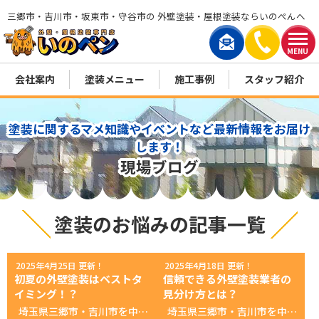
三郷市・吉川市・坂東市・守谷市の 外壁塗装・屋根塗装ならいのぺんへ
MENU
会社案内
塗装メニュー
施工事例
スタッフ紹介
塗装に関するマメ知識やイベントなど最新情報をお届け
します！
現場ブログ
塗装のお悩みの記事一覧
2025年4月25日 更新！
2025年4月18日 更新！
初夏の外壁塗装はベストタ
信頼できる外壁塗装業者の
イミング！？
見分け方とは？
埼玉県三郷市・吉川市を中心に活動中！ 創業３０年 塗装に没頭する会社！ 外壁屋根塗装 専門店いのペン 初夏の外壁塗装はベストタイミング！？その理由と注意点を解説！ こんにちは！外壁塗装店『いのペン』です。 気温も徐々に上がってくる初夏は、実は外壁塗装にとって最適なシーズンのひとつです。 今回は、初夏に外壁塗装を行うメリットと、気をつけたいポイントについてご紹介します。 1. 初夏の外壁塗装がおすすめな理由 【1】比較的天候が安定している 初夏（5〜6月頃）は梅雨入り前で、比較的天候が安定しているため、工事が予定通りに進みやすいのが大きなメリットです。 【2】気温・湿度が塗料に適している 塗料の乾燥には気温と湿度のバランスが重要。初夏は気温が15〜25度前後で、乾燥に適した環境となるため、塗膜がしっかり仕上がります。 【3】繁忙期を避けられることも 春のピークが過ぎているため、業者のスケジュールにも余裕があることが多く、希望のタイミングで着工しやすくなります。 2. 初夏に外壁塗装をする際の注意点 【1】梅雨入り前に終わらせる 地域によっては6月上旬に梅雨入りすることもあるため、スケジュールには余裕を持って早めに準備しましょう。 【2】早めの相談・見積もり依頼 季節が進むと梅雨や真夏の暑さが始まるため、初夏のタイミングで工事を希望するなら、4月中〜5月初旬には業者へ相談するのがおすすめです。 初夏の塗装は計画的に！ 初夏の外壁塗装は、天候や気温、業者のスケジュールなどを総合的に見て理想的なタイミングです。 「梅雨前に終わらせたい」「夏の暑さ対策をしたい」という方は、早めの計画と業者選びがカギになります。 初夏を逃さず、快適で美しい住まいづくりを始めましょう！ お気軽にお問合せしてねなのら！ お問い合わせ先 TEL: 0120-420-899 営業時間: 9:00〜18:00（月・日曜祝定休） あなたへのオススメ情報！ ▼最新のお得なチラシ▼ ▼無料！外壁・屋根診断▼ ▼無料！雨漏り診断▼ ▼最新！カラーシュミレーション▼ ▼地域最大ショールーム情報▼ https://inopen.jp/cms/wp-content/uploads/2024/02/08db111db98e6dee98204bd093a0b0bb.mp4 あなたへのオススメ記事 ▼【超必見】失敗しない！塗装業者の選び方！▼ ▼いのペン、プレオープンイベント！1日目！▼ ▼いのペンギャラリー｜いのペン漫画一覧▼ ▼いきなりインタビュー「20代現役塗装職人の実態」前編▼ ▼【新事実！】出来たばかりじゃない！創業30年の長～い歴史！▼ ▼いのペンSNSはコチラ▼ 公式SNS一覧
埼玉県三郷市・吉川市を中心に活動中！ 創業３０年 塗装に没頭する会社！ 外壁屋根塗装 専門店いのペン 信頼できる外壁塗装業者の見分け方とは？チェックポイント5選 こんにちは！外壁塗装店『いのペン』です。 外壁塗装は高額なリフォームの一つです。 信頼できる業者を選ばないと、手抜き工事や高額請求のリスクが高まります。 そこで今回は、安心して任せられる外壁塗装業者の見分け方について、5つのチェックポイントを紹介します。 1.見積もりの内容が明確で詳細に書かれているか 信頼できる業者は、塗料の種類、施工範囲、工事内容、費用の内訳を細かく記載した見積もりを提示してくれます。 見積もりがざっくりと「一式」などと記載されている場合、後から追加料金を請求される可能性があるため注意しましょう。