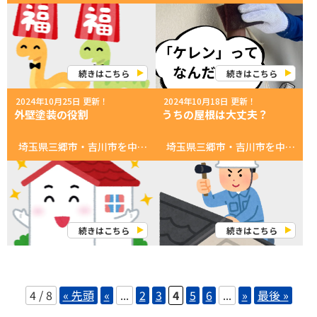
続きはこちら
続きはこちら
2024年10月25日 更新！
2024年10月18日 更新！
外壁塗装の役割
うちの屋根は大丈夫？
埼玉県三郷市・吉川市を中心に活動中！ 創業３０年 塗装に没頭する会社！ 外壁屋根塗装 専門店いのペン 今回は塗装の役割をお伝えします 皆様の大切なお家は日々ダメージを受けています。 紫外線（太陽光） 雨 潮風 そんなダメージから建物を守るのが外壁屋根塗装です！ その他にもお家をいつまでも綺麗に保つための美観の維持にもなります。 例えば、毎日皆さんがするお化粧も紫外線からお肌も守るために保護したり、 お肌を綺麗に見せるためにしているのと同じなんです。 なので定期的な塗装をお勧めします。 更に秋は塗装にとってもお勧めの季節です。 お気軽にお問合せしてねなのら！ お問い合わせ先 TEL: 0120-420-899 営業時間: 9:00〜18:00（月・日曜祝定休） あなたへのオススメ情報！ ▼最新のお得なチラシ▼ ▼無料！外壁・屋根診断▼ ▼無料！雨漏り診断▼ ▼最新！カラーシュミレーション▼ ▼地域最大ショールーム情報▼ https://inopen.jp/cms/wp-content/uploads/2024/02/08db111db98e6dee98204bd093a0b0bb.mp4 あなたへのオススメ記事 ▼【超必見】失敗しない！塗装業者の選び方！▼ ▼いのペン、プレオープンイベント！1日目！▼ ▼いのペンギャラリー｜いのペン漫画一覧▼ ▼いきなりインタビュー「20代現役塗装職人の実態」前編▼ ▼【新事実！】出来たばかりじゃない！創業30年の長～い歴史！▼ ▼いのペンSNSはコチラ▼ 公式SNS一覧
埼玉県三郷市・吉川市を中心に活動中！ 創業３０年 塗装に没頭する会社！ 外壁屋根塗装 専門店いのペン 塗装が適さない屋根材について こんにちは、いのペンです。 今日は塗装が適さないノンアスベスト屋根（通称「ノンアス」）についてお話しします。 ノンアスベスト屋根材は、アスベストの健康リスクがない安全な屋根材として広く使用されていますが、1996年～2008年の間に製造されたノンアスベスト材は耐久性に問題があり、塗装が適さない屋根材となります。 これらの屋根材は、通常の塗装を施すと効果が得られないか、塗料がうまく定着しない場合があるため、特別な対策や方法が必要です。 今回は、塗装ができないノンアスベスト屋根材について解説し、適切な対応策について紹介します。 1. 塗装が難しいノンアスベスト屋根材の種類 一部のノンアスベスト屋根材は、素材の特性や表面の構造から、塗装が難しいとされています。代表的な屋根材は以下の通りです。 セメント系スレート（カラーベスト、コロニアル）： ノンアスベストのセメント系スレートは、耐久性が高いものの、表面が滑らかで塗料が定着しにくい場合があります。特に劣化が進んでいる場合、塗装をしてもすぐに剥がれてしまうことがあります。 また、1996年～2008年の間に製造されたノンアスベスト材は耐久性に問題があり、材料の寿命は10年前後がほとんどです。 特殊素材屋根材（プラスチックや樹脂系）： 一部のノンアスベスト屋根は、プラスチックや樹脂系の材料でできており、これらの素材は塗料がうまく定着しないことがあります。塗料を塗っても、表面が滑りやすく、剥離しやすいです。 2. 塗装ができない理由 塗装が難しい理由には、主に次のような要因があります。 素材の特性: ノンアスベスト屋根材は、アスベストを使用していないため、従来のアスベスト屋根と比べて塗料が定着しにくいことがあります。特に樹脂やプラスチック系の材料は、表面が滑らかで、塗料がしっかりと吸着しない場合があります。 経年劣化: 屋根材が古くなると、表面が劣化し、塗料を塗ってもすぐに剥がれてしまう可能性があります。劣化が進んだ屋根材は、塗装前に表面の補修が必要です。 水分吸収: セメント系のスレート屋根材は、時間とともに水分を吸収しやすくなります。この水分が塗装後に蒸発することで、塗膜が剥がれてしまうことがあります。 3. 塗装が難しい場合の対応策 塗装が難しいノンアスベスト屋根材には、適切な対応策が必要です。以下に、考えられる対応策を紹介します。 1. 専門業者による調査と診断 塗装が難しいとされる屋根材でも、専門業者による調査と適切な処置を行うことで、塗装が可能な場合もあります。塗装前に必ず屋根の状態を診断してもらい、塗装が可能かどうか、または別の対策が必要か判断してもらうことが重要です。 2. 屋根カバー工法 もし塗装がどうしても適さない場合、屋根カバー工法（重ね葺き）が有効です。屋根カバー工法は、既存の屋根材の上に新しい屋根材を重ねて施工する方法で、塗装の代わりに新しい屋根材を取り付けることで、屋根の美観や耐久性を向上させます。この方法は、既存の屋根材を撤去する必要がないため、コストや工期の面でも効率的です。 3. 屋根材の交換 既に屋根材が劣化しており、塗装や補修では十分な効果が得られない場合、屋根材の交換が必要になることもあります。ノンアスベストの新しい屋根材は、耐久性やメンテナンス性が向上しているため、今後の塗装メンテナンスも容易になる可能性があります。 塗装ができないノンアスベスト屋根材に対しては、カバー工法や屋根材の交換といった別のリフォーム方法を検討することが有効なのら。長期的に屋根の機能と美観を維持するためには、専門業者に相談して対応策を見極めることが大切なのら。 お気軽にお問合せしてねなのら！ お問い合わせ先 TEL: 0120-420-899 営業時間: 9:00〜18:00（月・日曜祝定休） あなたへのオススメ情報！ ▼最新のお得なチラシ▼ ▼無料！外壁・屋根診断▼ ▼無料！雨漏り診断▼ ▼最新！カラーシュミレーション▼ ▼地域最大ショールーム情報▼ https://inopen.jp/cms/wp-content/uploads/2024/02/08db111db98e6dee98204bd093a0b0bb.mp4 あなたへのオススメ記事 ▼【超必見】失敗しない！塗装業者の選び方！▼ ▼いのペン、プレオープンイベント！1日目！▼ ▼いのペンギャラリー｜いのペン漫画一覧▼ ▼いきなりインタビュー「20代現役塗装職人の実態」前編▼ ▼【新事実！】出来たばかりじゃない！創業30年の長～い歴史！▼ ▼いのペンSNSはコチラ▼ 公式SNS一覧
続きはこちら
続きはこちら
4 / 8
« 先頭
«
...
2
3
4
5
6
...
»
最後 »