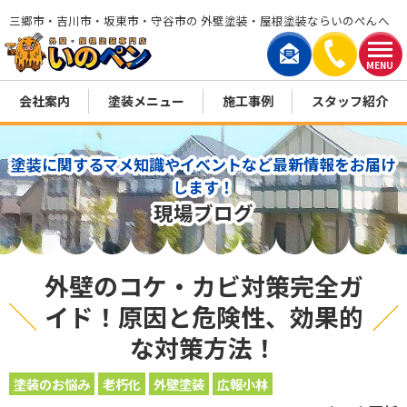
三郷市・吉川市・坂東市・守谷市の 外壁塗装・屋根塗装ならいのぺんへ
MENU
会社案内
塗装メニュー
施工事例
スタッフ紹介
塗装に関するマメ知識やイベントなど最新情報をお届け
します！
現場ブログ
外壁のコケ・カビ対策完全ガ
イド！原因と危険性、効果的
な対策方法！
塗装のお悩み
老朽化
外壁塗装
広報小林