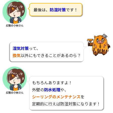
最後は、
防湿対策
です！
広報の小林さん
湿気対策
って、
換気
以外にもできることがあるのら？
もちろんありますよ！
外壁の
防水処理
や、
広報の小林さん
シーリングのメンテナンス
を
定期的に行えば防湿対策になります！