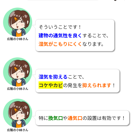
そういうことです！
建物の通気性を良く
することで、
広報の小林さん
湿気がこもりにくく
なります。
湿気を抑える
ことで、
コケやカビ
の発生を
抑えられます
！
広報の小林さん
特に
換気口
や
通気口
の設置は有効です！
広報の小林さん