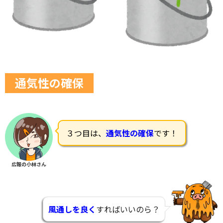
通気性の確保
３つ目は、
通気性の確保
です！
広報の小林さん
風通しを良く
すればいいのら？