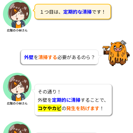
１つ目は、
定期的な清掃
です！
広報の小林さん
外壁
を
清掃する
必要があるのら？
その通り！
外壁を
定期的に清掃
することで、
広報の小林さん
コケやカビ
の
発生を防げます
！