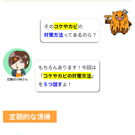
その
コケやカビ
の
対策方法
ってあるのら？
もちろんあります！今回は
『
コケやカビの対策方法
』
広報の小林さん
を
５つ話す
よ！
定期的な清掃