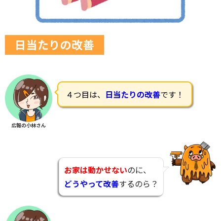
日当たりの改善
４つ目は、
日当たりの改善
です！
広報の小林さん
お家は動かせない
のに、
どうやって改善
するのら？