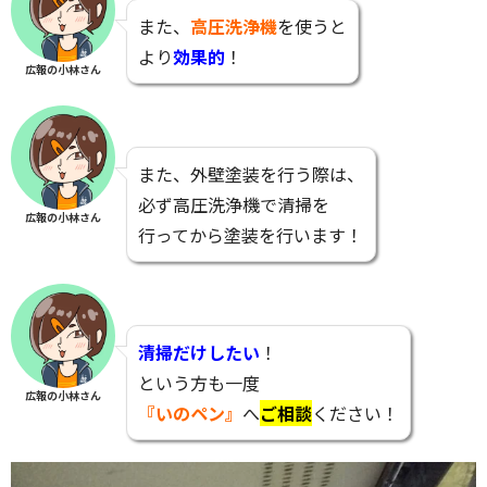
また、
高圧洗浄機
を使うと
より
効果的
！
広報の小林さん
また、外壁塗装を行う際は、
必ず高圧洗浄機で清掃を
広報の小林さん
行ってから塗装を行います！
清掃だけしたい
！
という方も一度
広報の小林さん
『いのペン』
へ
ご相談
ください！