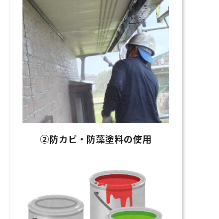
②防カビ・防藻塗料の使用