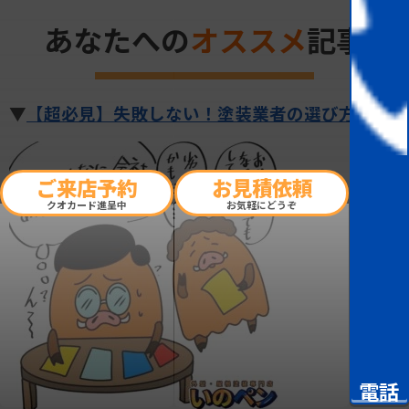
あなたへの
オススメ
記事
▼
【超必見】失敗しない！塗装業者の選び方！
▼
ご来店予約
お見積依頼
クオカード進呈中
お気軽にどうぞ
電話