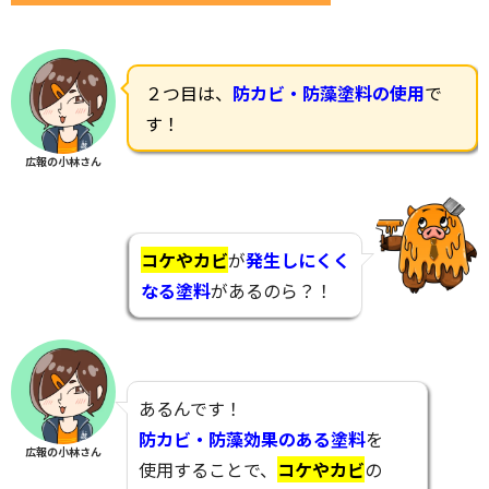
２つ目は、
防カビ・防藻塗料の使用
で
す！
広報の小林さん
コケやカビ
が
発生しにくく
なる塗料
があるのら？！
あるんです！
防カビ・防藻効果のある塗料
を
広報の小林さん
使用することで、
コケやカビ
の