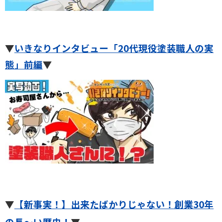
▼
いきなりインタビュー「20代現役塗装職人の実
態」前編
▼
▼
【新事実！】出来たばかりじゃない！創業30年
の長～い歴史！
▼