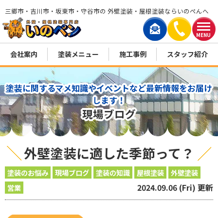
三郷市・吉川市・坂東市・守谷市の 外壁塗装・屋根塗装ならいのぺんへ
MENU
会社案内
塗装メニュー
施工事例
スタッフ紹介
塗装に関するマメ知識やイベントなど最新情報をお届け
します！
現場ブログ
外壁塗装に適した季節って？
塗装のお悩み
現場ブログ
塗装の知識
屋根塗装
外壁塗装
2024.09.06 (Fri) 更新
営業