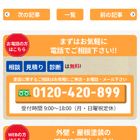
次の記事
一覧
前の記事
まずはお気軽に
お電話の方
電話でご相談下さい!!
はこちら
は
無料
!
相談
見積り
診断
塗装に関するご相談はお気軽にご来店・お電話・メール下さい
0120-420-899
受付時間 9:00～18:00（月・日曜祝定休）
外壁・屋根塗装の
WEBの方
はこちら