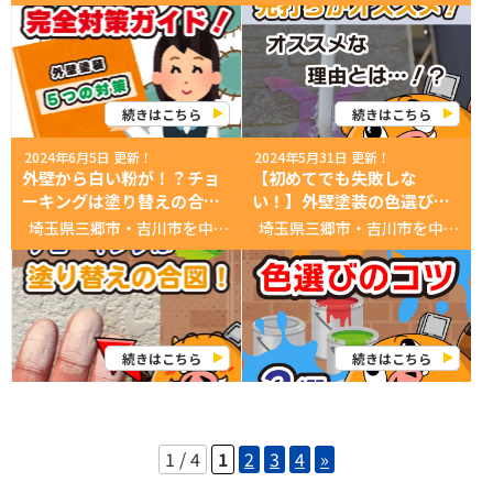
続きはこちら
続きはこちら
2024年6月5日 更新！
2024年5月31日 更新！
外壁から白い粉が！？チョ
【初めてでも失敗しな
ーキングは塗り替えの合
い！】外壁塗装の色選びの
図！！
コツ２選！
埼玉県三郷市・吉川市を中心に活動中！ 創業３０年 塗装に没頭する会社！ 外壁屋根塗装 専門店いのペン 今回のお話は 『チョーキング現象ってなに？』 なのら！ 壁を触ると白い粉が…！！ 一体これは？？ 広報の小林さん はじまりはじまり～ チョーキング現象ってなに？ さっきつまづいて壁に 手を付いたんだけどさ… あなた 手が真っ白…なんでこんなに白いんだ？ あなた 広報の小林さんこれはチョーキング現象といって、 塗膜が劣化すると起こるんだ！ 広報の小林さん以前塗った塗料が 紫外線や雨風に当てられて、 劣化するとこんな風に、 白い粉が出てくるんだ！ 劣化！？ 家は大丈夫なの？ あなた 広報の小林さん塗料が劣化すると、防水機能や 遮熱機能が低下してしまうよ！ 広報の小林さん特にこれから雨の日は増えるし、 暑い時期になるから大変！！ ええ！ じゃあどうしたらいいの？ あなた 広報の小林さん外壁塗装の塗り替えを オススメするよ！ チョーキングが起きたら塗替えの合図！ 広報の小林さんチョーキング現象が起きたら 外壁塗装を考えよう！ 広報の小林さん塗膜の機能が低下して、 このままだと、外壁そのものが劣化してしまうよ！ それはまずい！ 急いで塗装しないと！！ あなた でも、どこに頼めばいいのかな？ あなた 広報の小林さん外壁塗装の業者でオススメなのは 広報の小林さん地域密着していて、 ショールームがあって、 資金のある会社だよ！ 広報の小林さんまさに『いのペン』だね！ 自画自賛は置いといて… なんでオススメなの？ あなた 広報の小林さん地域密着なら、今後の為に評判を落とすようなことはしないし 広報の小林さんショールームがあれば、所在地が分かってるから逃げ隠れできない！ 広報の小林さんさらに資金があれば、今後潰れる可能性も低くて保証やアフターフォローへの信用が高いんだ！ なるほどなぁ！ あなた 広報の小林さん『いのペン』の強みはもっとあるよ！ 広報の小林さん良ければ下記のブログも読んでね！ 歴史がすべてを物語る！創業30年塗装に没頭する会社【完全版】 いのペン君のまとめ 外壁触って白い粉が着いたら塗り替えの合図なのら～( ﾟДﾟ) 『チョーキング現象ってなに？』のポイントは3つ！ ①チョーキング現象とは、 外壁を触ると白い粉が着くこと！ ②チョーキングが起きたら 外壁の塗り替えが必要なこと！ ③外壁の塗り替えは、 地域密着型のショールームがあって、 資金もある業者がオススメ！ お気軽にお問合せしてねなのら！ お問い合わせ先 TEL: 0120-420-899 営業時間: 9:00〜18:00（月・日曜祝定休） あなたへのオススメ情報！ ▼最新のお得なチラシ▼ ▼無料！外壁・屋根診断▼ ▼無料！雨漏り診断▼ ▼最新！カラーシュミレーション▼ ▼地域最大ショールーム情報▼ https://inopen.jp/cms/wp-content/uploads/2024/02/08db111db98e6dee98204bd093a0b0bb.mp4 あなたへのオススメ記事 ▼【超必見】失敗しない！塗装業者の選び方！▼ ▼いのペン、プレオープンイベント！1日目！▼ ▼【新事実！】出来たばかりじゃない！創業30年の長～い歴史！▼ ▼いのペンSNSはコチラ▼ 公式SNS一覧
埼玉県三郷市・吉川市を中心に活動中！ 創業３０年 塗装に没頭する会社！ 外壁屋根塗装 専門店いのペン 今回のお話は 『外壁塗装の色選びのコツ２選』 なのら！ 外壁塗装の色に迷った時に 読んでください！ 広報の小林さん はじまりはじまり～ 外壁塗装の色選びのコツ３選 塗り替えるのは決まったけど、 なかなか色が決まらない… あなた 広報の小林さんそんなあなたに！ 広報の小林さん外壁塗装の色選びのコツを２つ 教えちゃいます！ えー！助かる～！ あなた 広報の小林さん色選びに迷った時は、 この２つを参考にしてみてくださいね！ ①施工事例を参考にイメージを膨らませる！ 広報の小林さんまずは施工事例を見て、 色のイメージを膨らませます！ なんでイメージを 膨らませる必要があるの？ あなた 広報の小林さんイメージを膨らませておかないと、 出来上がりとイメージがかけ離れてしまい、後悔することも…！！ 安くないし、 後悔は嫌だな…！！ あなた 広報の小林さんでは！自分の中で、 色をインプットしていきましょう！ 外壁色：ベージュ系 八潮市 S様｜外壁塗装 外壁色：ベージュ×ブルー 三郷市 U様｜外壁塗装 外壁色：グレー 吉川市 Ｓ様宅 外壁色：ブルー 吉川市 Ｓ様宅 ②汚れの目立ちやすさ、色褪せを考慮する！ 広報の小林さん汚れやすい色や、色褪せやすい色が あるって知っていましたか？ え！そうなの？ どの色も変わらないと思ってた！ あなた 広報の小林さんあなたのように、 知らずに塗り替え、 数年後には後悔する、 なんてこともしばしば… 広報の小林さんここで知識を補って、 程度を小さくしましょう！ クリーム系やグレー系は汚れが目立ちにくく、白や黒は汚れが目立ちやすい！ 広報の小林さんまずは汚れの目立ちやすさについて！ 広報の小林さん外壁と汚れの色が似ていると、 目立ちにくくなります！ 広報の小林さん外壁の汚れは砂や土埃、 黄砂など様々ですが 広報の小林さん汚れのほとんどが 中間色（薄茶色、黄土色など）です。 広報の小林さんなので、クリーム系や グレー系の外壁であれば、 汚れが同化して目立ちにくくなります！ 広報の小林さん反対に、白や黒は汚れが目立ちやすいです。 え！？黒も汚れが目立つの？ あなた 広報の小林さん白はイメージが付きやすいですが、 黒も目立ちやすいのは意外だったでしょうか？ 広報の小林さん実は、黒の外壁は、 白い汚れが付いてしまうと 目立ってしまうのです。 広報の小林さん鳥糞とかね！ あっ、なるほど あなた 鮮明な色は色褪せしやすく、落ち着いた色は色褪せしにくい 広報の小林さん次に、色褪せについてです！ 広報の小林さん青や赤など原色に近い色は 色褪せしやすく 広報の小林さんクリーム系などの落ち着いた色は 色褪せしにくい傾向にあります。 広報の小林さん色褪せが酷いと、 すぐ塗り替えたくなる方も…！！ せっかく塗り替えたのに 色褪せしたら悲しいもんなぁ あなた 広報の小林さんなので、色褪せしにくい 色を選ぶのは大事なんです！ いのペン君のまとめ 外壁塗装の色選びに迷ったらまたここにくるのら！ 『外壁塗装の色選び』のコツは２つ！ ①施工事例を参考に、イメージを膨らませる！ ②汚れの目立ちやすさ、色褪せについて考慮する！ お気軽にお問合せしてねなのら！ お問い合わせ先 TEL: 0120-420-899 営業時間: 9:00〜18:00（月・日曜祝定休） あなたへのオススメ情報！ ▼最新のお得なチラシ▼ ▼無料！外壁・屋根診断▼ ▼無料！雨漏り診断▼ ▼最新！カラーシュミレーション▼ ▼地域最大ショールーム情報▼ https://inopen.jp/cms/wp-content/uploads/2024/02/08db111db98e6dee98204bd093a0b0bb.mp4 あなたへのオススメ記事 ▼【超必見】失敗しない！塗装業者の選び方！▼ ▼いのペン、プレオープンイベント！1日目！▼ ▼【新事実！】出来たばかりじゃない！創業30年の長～い歴史！▼ ▼いのペンSNSはコチラ▼ 公式SNS一覧
続きはこちら
続きはこちら
1 / 4
1
2
3
4
»