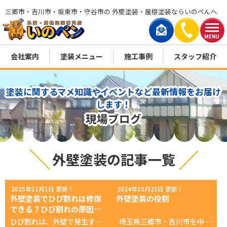
三郷市・吉川市・坂東市・守谷市の 外壁塗装・屋根塗装ならいのぺんへ
MENU
会社案内
塗装メニュー
施工事例
スタッフ紹介
塗装に関するマメ知識やイベントなど最新情報をお届け
します！
現場ブログ
外壁塗装の記事一覧
2025年11月1日 更新！
2024年10月25日 更新！
外壁塗装でひび割れは修復
外壁塗装の役割
できる？ひび割れの原因や
放置しておく危険性も解説
ひび割れは、外壁で発生するトラブルの中では比較的ポピュラーなものです。 そのため、多少のひび割れならば気にせず放置する方もいるでしょう。 しかし、ひび割れは放置しておくと景観が悪くなるだけでなく、外壁自体の寿命が大幅に縮まる恐れもあります。 本記事では、外壁にひび割れができる原因や外壁塗装で行える修理方法などをご紹介します。 外壁のひび割れが気になる方や外壁塗装の塗り直しを検討している方は、ぜひ最後まで読んで参考にしてください。 外壁に発生するひび割れの概要や発生する原因 外壁にできるひび割れとは、外壁の塗膜、下地、素材自体に生じる亀裂を指します。 ヘアクラックと呼ばれる細かいひび割れから、建物構造に関わるものまでさまざまなレベルがあるため、一概に「ひび割れが発生したから、外壁に重大な問題が生じている」とは言い切れません。 その一方で、放置しておくと外壁の寿命が縮まるものがあります。 ここでは、外壁にひび割れが発生する原因の代表例を紹介します。 経年劣化 外壁にひびができる最も多い理由は経年劣化です。外壁の素材は外気温で多少膨張や収縮を繰り返します。外壁塗装に使われる塗料には多少の伸縮性があり、外壁の素材にあわせて伸び縮みします。 しかし、紫外線、風雨、温度変化、湿気などにさらされることで、外壁材や塗膜が劣化して弾性を失うため、膨張や伸縮する度にひび割れが生じるのです。 経年劣化によって生じるひび割れは細かいものが多いです。 ヘアークラックと呼ばれる特に問題ないひび割れが少し幅広くなったものが多いでしょう。 細かいひび割れがたくさん外壁に生じている場合は、外壁塗装の塗り替え時期の可能性があります。 施工不良 下地処理不足、密着不足、塗装間隔ミス、塗料選定ミス、下塗り不足などの施工不良でひび割れが生じる可能性があります。 特に塗装の際に乾燥時間を守らなかったり、下地の水分を取り切れず塗装したりするとひび割れが生じる可能性があります。 施工不良によってひび割れが生じる場合は、施工後すぐに発生する可能性が高めです。 例えば、外壁塗装を塗りなおした直後に目立つひびが大量に生じ、調べたら施工不良が見つかったというケースもあります。 地震などの振動 地盤沈下や地震、強風、交通振動などの近隣の振動により、建物に歪みが生じると、外壁にひずみが集中してクラックが発生する場合があります。 築年数が浅い建物ほど耐震・免振機能が高く、地震に耐えうる力が強い傾向があります。 その一方で、築年数がたった建物ほど震度5，6程度の地震でひび割れが発生するケースもあるでしょう。 このほか、台風や交通振動などでひび割れが発生するケースもあります。 湿気や水分の影響 築年数が新しく、かつ施工不良でもないのに外壁にひび割れが発生した場合、外壁に湿気が溜まったり壁体内に水分が侵入している可能性があります。 水分は、凍結や氷解で体積が変わるため、素材の膨張・収縮します。 特に、寒冷地の場合外壁内に入り込んだ水分が凍結・氷解しやすいので注意が必要です。 外壁に発生するひび割れの種類 ここでは、外壁に発生するひび割れの種類について解説します。 外壁に発生するひび割れの種類によっては、様子見で大丈夫なものと即修復が必要な場合があります。 ひび割れの種類をある程度把握しておけば、判断の役に立つでしょう。 ヘアークラック 幅0.2㎜以下の非常に細かい線状のひびは「ヘアークラック」と呼ばれ、特に問題はありません。 前述したように、外壁は温度や湿度の変化で膨張や収縮が起こります。 外壁塗装に使われる塗料は一定の伸縮性はありますが、新しいものであってもゴムのように完全密着はできません。 そのため、家が建っている場所によってはヘアークラックが発生しやすい場合もあるでしょう。 ヘアークラックが多い場合は微弾性フィラー等で補修する場合もありますが、様子見で住む場合が大半です。 ただし、ヘアークラックが広がったり急に増えたりした場合は注意しましょう。 乾燥クラック・縁切れクラック 乾燥クラックは、モルタル壁や塗膜乾燥収縮に起因するクラックです。補修は比較的容易ですが、下地の乾燥不足など施工不良が原因の場合は施工のやり直しが必要なケースもあります。 縁切れクラックとは、新旧塗装の継ぎ目、塗装の中断部分、施工手順の区切りなどに発生するひび割れです。時間差施工や重ねムラ等の原因によって発生するひびで、大きなひび割れに移行する可能性があります。 そのため、発生が認められたらできるだけ早く修復する必要があります。 仕上げ前の塗装計画や工程管理で防止できるので、外壁塗装を塗りなおす際は業者選びが重要です。 開口部クラック 開口部クラックとは、窓枠や扉など家の開口部の端から、斜めに向かって伸びるひび割れです。建物の揺れや歪みなど経年劣化によって発生するクラックです。 放置すると雨漏りや浸水の原因になるため、早めの修理が必要です。 開口部クラックは家の経年劣化の証でもあるので、発生したらリフォーム時期と考えましょう。 構造クラック 構造クラックとは、建物の基礎・構造体が原因で発生するひび割れです。地盤沈下、経年劣化による建築材の劣化、地震などさまざまな原因があります。構造クラックが発生した建物は早急な修理が必要です。 なお、構造クラックは外壁塗装の塗り直しでは対応できません。外壁塗装を行っている業者による検査で構造クラックが発見されたら、ハウスメーカーや工務店など大規模なリフォームに対応している業者に連絡し、リフォームの計画を立てましょう。 外壁のひび割れを放置するリスク ここでは、外壁のひび割れを放置するリスクをご紹介します。 ヘアクラック以外のひび割れは、原則として修理が必要です。 できるだけ早く修理をする必要があります。 雨水の侵入による雨漏り・結露リスク ひび割を放置しておくと、そこから雨水や結露由来の水分が染み込み、壁内部材や下地材が水を吸って劣化・腐食・剥離を起こす可能性があります。 また、壁内に水分が入り込むと天井・壁裏などで結露を起こしたり、屋内へ漏水したりする可能性が高まる恐れもあります。 雨漏りというと雨が降っているときに天井から発生するイメージがありますが、壁内部に入り込んだ水分が、壁からじわじわとしみだしてくるタイプの雨漏りも珍しくありません。 ひび割れから水分が侵入した場合、時間をかけて家を傷めて内壁からしみだす雨漏りにつながる可能性もあるでしょう。 また、カビ・シロアリ・湿気の影響で、室内環境が悪化し、健康被害につながる可能性もあります。 建材の劣化が進み建物強度や安全性が低下する ひび割れを放置しておくと、そこから入り込んだ水分が家を構築している木部・鉄部・金属下地・鉄筋などを腐食させたり錆を発生させたりします。 木材ならば、カビが生える恐れもあるでしょう。 鉄筋コンクリートの場合は鉄筋腐食 からコンクリートの爆裂（剥離）などを引き起こす可能性もあります。 建物の強度が低下すると、台風や地震が発生した際に大きな被害が出る可能性が高まります。 外壁の劣化による美観低下や補修コストの膨張 ひび割れや補修跡が目立つたてものは、美観がそこなわれて老朽化イメージが強まります。資産価値も低下し、築浅でも売却価格が大幅に下がる可能性もあるでしょう。 また、ひび割れを放置しておくと進行し、補修の範囲が広くなり、修理費用や手間が増大します。 ひび割れがまだ小さいうちに対応することが重要です。 このほか、火災保険・地震保険に加入していても「劣化が進んでからの被害は保証対象外」とされ、保険金が下りない可能性もあります。 ひび割れの補修時期やメンテナンスの目安 ひび割れは、どのような建物でも発生する可能性があります。 一戸建て住宅におけるひび割れの補修時期の目安は以下の通りです。 外壁塗装の塗り直しによって補修できるひび割れ：10～15年に一度の塗り直しで対応 ひび割れの早期点検：年に1回程度の外壁点検が理想 幅0.3 mm 以上でのクラックが複数発生下場合：早急に補修 構造クラック・貫通クラックが疑われる場合：専門家・構造診断を依頼 なお外壁の補修や塗装は天候条件を考慮する必要があります。梅雨時や降雪時期などは外壁塗装の塗り直しができず、乾燥不足などのリスクも高まるので注意しましょう。 可能であれば、雨が多い時期や降雪時期の終わりに外壁の検査を行い、春や秋など乾燥して晴天が続く時期に外壁塗装の塗り直しを行うのが理想です。 なお、温暖な地域で雪が降らない場合は、冬の乾燥時期でも5℃以上の外気温であれば塗りなおしができます。 詳しくは、外壁塗装を行っている会社に相談しましょう。 なお、コーキング打ち替えなどひび割れ補修は外壁塗装時期と合わせて行うと効率が良く、コストも下げられます。 外壁のひび割れ補修と外壁塗装の塗り直しについて 経年劣化によるクラックや、外壁の塗装表面に発生したクラックは補修も簡単で、外壁塗装の塗り直しで対応できる場合があります。 ここでは、軽度の外壁に生じたひび割れを補修する方法や外壁塗装の塗り直しの必要性を紹介します。 軽度なひび割れの補修方法 経年劣化によるクラックなど、外壁の表面上にとどまっているクラックの修理方法は以下のとおりです。 シーリング（コーキング）充填 ・ 打ち替え 微弾性フィラー擦り込み補修 エポキシ樹脂注入法 左官等の下地補強 外壁に生じたひび割れの補修方法は、ひびが下地にまで達成しているかどうかでやり方が異なります。 下地にまで達していなければ、ひびをうめる方法で補修が可能です。 なお、下地にまで達している場合も応急処置的な意味でひびを埋める場合もあります。 下地にまで達している場合は、下地の塗り直しや大規模なリフォームが必要です。 早期に対応すれば、ひびを埋める対応で十分な場合もあります。 どのようなリフォームが必要かは、外壁塗装を行っている業者に外壁の状態をチェックしてもらって決めましょう。 外壁塗装の塗り直しをする必要性とメリット 外壁塗装をやり直すのもひび割れ補修の有効な方法です。 外壁の表面に発生したひび割れを外壁塗装で修理するメリットは以下の通りです。 補修後の密着性・耐久性が高まる 下地補修も一緒にできる 最新の耐候性・耐久性に優れた塗料を採用することで耐久性を高められる 建物の美観を一新し、外観イメージを刷新できる 外壁塗装は単に外壁の塗り直しをするだけでなく、外壁の修理も一緒に行うケースが大半です。 また、外壁塗装に使われる塗料は日々進歩しています。 例えば、耐水性、耐紫外線性、防汚性に優れた塗料に塗り替えれば、美観が保てるだけでなくメンテナンスの頻度も下げられ、長い目で見れば節約になるでしょう。 単に、ひび割れをふさぐだけでなくひび割れを修理した上に、防水性・耐久性の高い塗料を塗りなおすことで、再発を防げます。 外壁のひび割れに関するよくある質問 ここでは、外壁のひび割れに関するよくある質問を2つご紹介します。 外壁塗装の塗り直しでは対応できないひび割れはありますか？ 建物の構造由来のひび割れや、地盤沈下などが原因のひび割れは大幅なリフォームが必要です。 ひび割れの原因や種類は、建物を調査すれば分かります。 個人で判断せず、信頼できる業者にチェックしてもらいましょう。 簡単なひび割れの修理や塗り直しならDIYで可能ですか？ 応急処置ならば、ホームセンターで販売されているシーリング材などでも可能です。 ただし、ひび割れの修理や外壁塗装の塗り直しは技術や知識が必要です。 近年は家の修繕やリフォームをDIYで行う方も増えていますが、耐久性や見た目を考えれば専門業者に依頼するのが最適です。 まとめ：外壁のひび割れのご相談はいのペンへ 外壁のひび割れは、美観が損なわれるだけでなく家の寿命を大幅に縮めてしまう可能性があります。 放置しておくほど修理に時間と費用がかかるので、下地までひびが拡大しないうちに修理を行いましょう。 いのペンでは、専用のショールームを設けて外壁塗装の塗り直しのご相談を承っております。 まずはご相談ください。
埼玉県三郷市・吉川市を中心に活動中！ 創業３０年 塗装に没頭する会社！ 外壁屋根塗装 専門店いのペン 今回は塗装の役割をお伝えします 皆様の大切なお家は日々ダメージを受けています。 紫外線（太陽光） 雨 潮風 そんなダメージから建物を守るのが外壁屋根塗装です！ その他にもお家をいつまでも綺麗に保つための美観の維持にもなります。 例えば、毎日皆さんがするお化粧も紫外線からお肌も守るために保護したり、 お肌を綺麗に見せるためにしているのと同じなんです。 なので定期的な塗装をお勧めします。 更に秋は塗装にとってもお勧めの季節です。 お気軽にお問合せしてねなのら！ お問い合わせ先 TEL: 0120-420-899 営業時間: 9:00〜18:00（月・日曜祝定休） あなたへのオススメ情報！ ▼最新のお得なチラシ▼ ▼無料！外壁・屋根診断▼ ▼無料！雨漏り診断▼ ▼最新！カラーシュミレーション▼ ▼地域最大ショールーム情報▼ https://inopen.jp/cms/wp-content/uploads/2024/02/08db111db98e6dee98204bd093a0b0bb.mp4 あなたへのオススメ記事 ▼【超必見】失敗しない！塗装業者の選び方！▼ ▼いのペン、プレオープンイベント！1日目！▼ ▼いのペンギャラリー｜いのペン漫画一覧▼ ▼いきなりインタビュー「20代現役塗装職人の実態」前編▼ ▼【新事実！】出来たばかりじゃない！創業30年の長～い歴史！▼ ▼いのペンSNSはコチラ▼ 公式SNS一覧