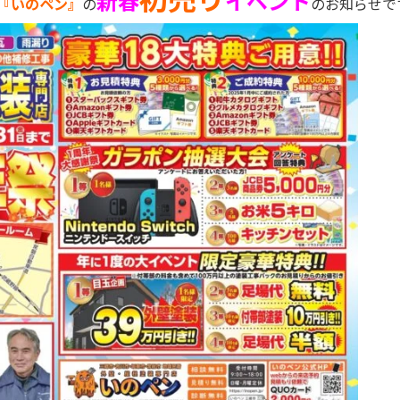
新春
イベント
『いのペン』
の
のお知らせで