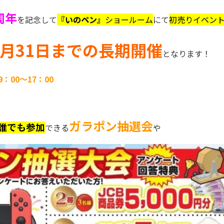
周年
を記念して
『いのペン』
ショールーム
にて
初売りイベン
1月31日までの長期開催
となります！
9：00～17：00
ガラポン抽選会
誰でも参加
できる
や