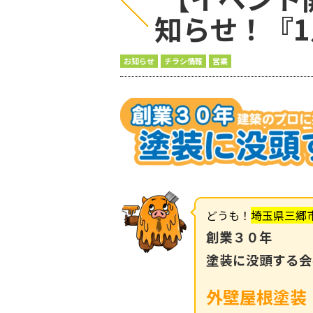
知らせ！『
お知らせ
チラシ情報
営業
どうも！
埼玉県三郷
創業３０年
塗装に没頭する会
外壁屋根塗装