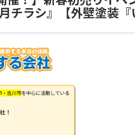
1月チラシ』【外壁塗装『
市・吉川市
を中心に活動している
社！