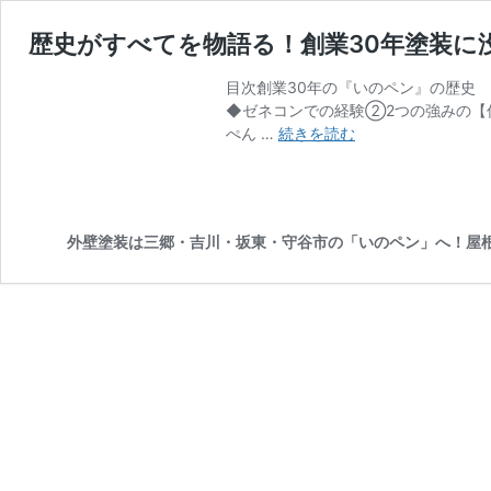
歴史がすべてを物語る！創業30年塗装に
目次創業30年の『いのペン』の歴史
◆ゼネコンでの経験②2つの強みの【
歴
ぺん …
続きを読む
史
が
す
べ
外壁塗装は三郷・吉川・坂東・守谷市の「いのペン」へ！屋
て
を
物
語
る！
創
業
30
年
塗
装