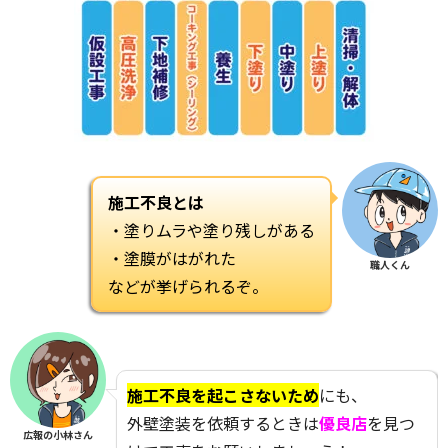
施工不良とは
・塗りムラや塗り残しがある
・塗膜がはがれた
職人くん
などが挙げられるぞ。
施工不良を起こさないため
にも、
外壁塗装を依頼するときは
優良店
を見つ
広報の小林さん