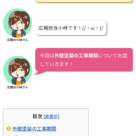
広報担当小林です！(/・ω・)/
広報の小林さん
今回は
外壁塗装の工事期間
についてお話
していきます！
広報の小林さん
目次
[
非表示
]
外壁塗装の工事期間