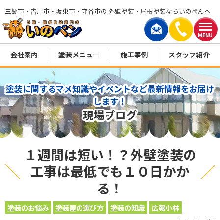
三郷市・吉川市・坂東市・守谷市の 外壁塗装・屋根塗装ならいのぺんへ
MENU
会社案内
塗装メニュー
施工事例
スタッフ紹介
塗装に関するマメ知識やイベントなど最新情報をお届け
します！
現場ブログ
１週間は短い！？外壁塗装の
工事は最低でも１０日かか
る！
塗装のお悩み
塗装屋の選び方
塗装の知識
広報小林