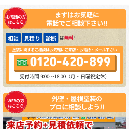
まずはお気軽に
お電話の方
電話でご相談下さい!!
はこちら
は
無料
!
相談
見積り
診断
塗装に関するご相談はお気軽にご来店・お電話・メール下さい
0120-420-899
受付時間 9:00～18:00（月・日曜祝定休）
外壁・屋根塗装の
WEBの方
プロに相談しよう!!
はこちら