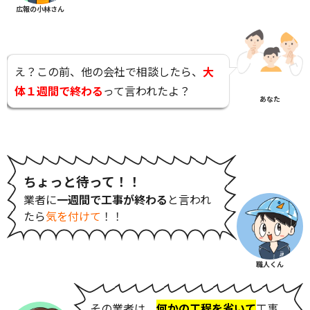
広報の小林さん
え？この前、他の会社で相談したら、
大
体１週間で終わる
って言われたよ？
あなた
ちょっと待って！！
業者に
一週間で工事が終わる
と言われ
たら
気を付けて
！！
職人くん
その業者は、
何かの工程を省いて
工事