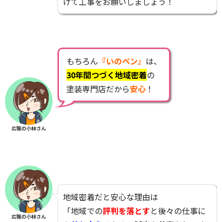
けて工事をお願いしましょう！
もちろん
『いのペン』
は、
30年間つづく地域密着
の
塗装専門店だから
安心
！
広報の小林さん
地域密着だと安心な理由は
「地域での
評判を落とす
と後々の仕事に
広報の小林さん