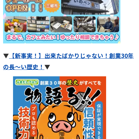
▼
【新事実！】出来たばかりじゃない！創業30年
の長～い歴史！
▼