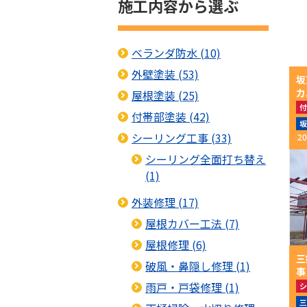
施工内容から選ぶ
ベランダ防水 (10)
外壁塗装 (53)
坂
カ
屋根塗装 (25)
付
付帯部塗装 (42)
坂
シーリング工事 (33)
20
シーリング全面打ち替え
(1)
外装修理 (17)
屋根カバー工法 (7)
屋根修理 (6)
三
破風・鼻隠し修理 (1)
事
雨戸・戸袋修理 (1)
シ
屋
三