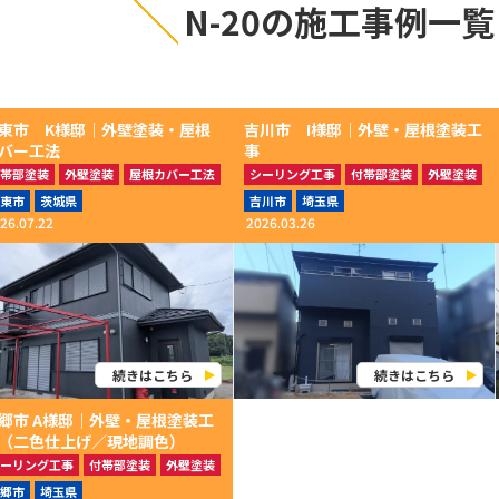
N-20の施工事例一覧
東市 K様邸│外壁塗装・屋根
吉川市 I様邸│外壁・屋根塗装工
バー工法
事
帯部塗装
外壁塗装
屋根カバー工法
シーリング工事
付帯部塗装
外壁塗装
外装修理
屋根塗装
東市
茨城県
吉川市
埼玉県
26.07.22
2026.03.26
続きはこちら
続きはこちら
郷市 A様邸│外壁・屋根塗装工
（二色仕上げ／現地調色）
ーリング工事
付帯部塗装
外壁塗装
根塗装
郷市
埼玉県