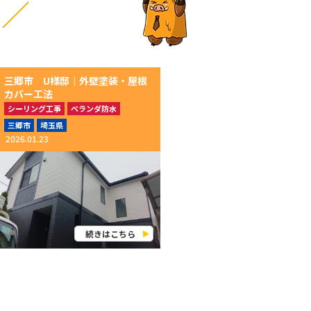
三郷市 U様邸│外壁塗装・屋根
カバー工法
シーリング工事
ベランダ防水
付帯部塗装
外壁塗装
屋根カバー工法
三郷市
埼玉県
2026.01.23
続きはこちら