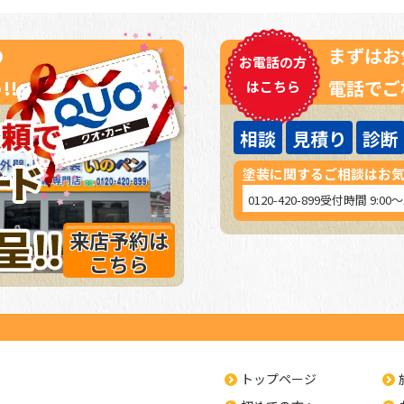
の
まずはお
お電話の方
!!
電話でご
はこちら
相談
見積り
診断
塗装に関するご相談はお
0120-420-899
受付時間 9:00
来店予約は
こちら
トップページ