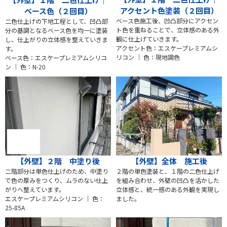
アクセント色塗装（２回目）
ベース色（２回目）
ベース色施工後、凹凸部分にアクセン
二色仕上げの下地工程として、凹凸部
ト色を重ねることで、立体感のある外
分の基調となるベース色を均一に塗装
観に仕上げていきます。
し、仕上がりの立体感を整えていきま
アクセント色：エスケープレミアムシ
す。
リコン ｜ 色：現地調色
ベース色：エスケープレミアムシリコ
ン ｜ 色：N-20
【外壁】２階 中塗り後
【外壁】全体 施工後
二階部分は単色仕上げのため、中塗り
２階の単色塗装と、１階の二色仕上げ
で色の厚みをつくり、ムラのない仕上
を組み合わせ、外壁の凹凸を活かした
がりへ整えています。
立体感と、統一感のある外観を実現し
エスケープレミアムシリコン ｜ 色：
ました。
25-85A