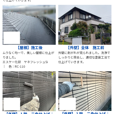
【屋根】施工後
【外壁】全体 施工前
ムラなく均一で、美しい屋根に仕上が
外壁に剥がれが見られました。洗浄で
りました。
しっかりと除去し、適切な塗装工法で
エスケー化研 ヤネフレッシュSi
仕上げていきます。
｜ 色：RC-110
【外壁】１階 二色仕上げ｜
【外壁】１階 二色仕上げ｜