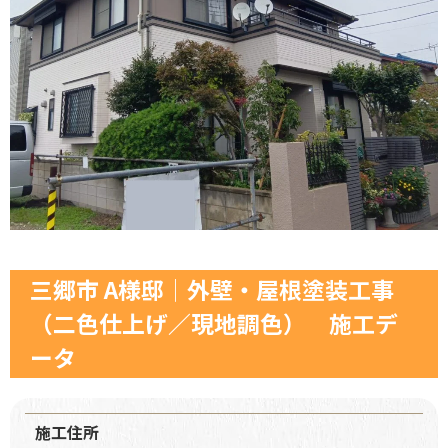
三郷市 A様邸│外壁・屋根塗装工事
（二色仕上げ／現地調色） 施工デ
ータ
施工住所