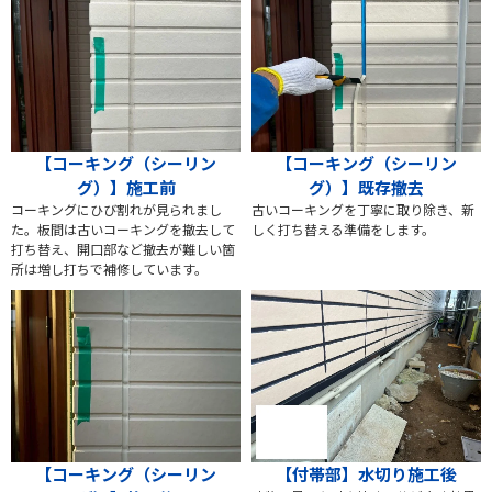
【コーキング（シーリン
【コーキング（シーリン
グ）】施工前
グ）】既存撤去
コーキングにひび割れが見られまし
古いコーキングを丁寧に取り除き、新
た。板間は古いコーキングを撤去して
しく打ち替える準備をします。
打ち替え、開口部など撤去が難しい箇
所は増し打ちで補修しています。
【付帯部】水切り施工後
【コーキング（シーリン