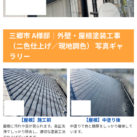
三郷市 A様邸│外壁・屋根塗装工事
（二色仕上げ／現地調色） 写真ギャ
ラリー
【屋根】施工前
【屋根】中塗り後
屋根に汚れや苔が見られます。高圧洗
中塗りで色と膜厚をしっかり確保して
浄でしっかり除去し、適切な塗装工法
います。
で仕上げていきます。