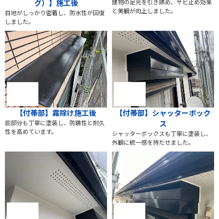
建物の足元を引き締め、サビ止め効果
グ）】施工後
と美観が向上しました。
目地がしっかり密着し、防水性が回復
しました。
【付帯部】霧除け施工後
【付帯部】シャッターボック
庇部分も丁寧に塗装し、防錆性と耐久
ス
性を高めています。
シャッターボックスも丁寧に塗装し、
外観に統一感を持たせました。