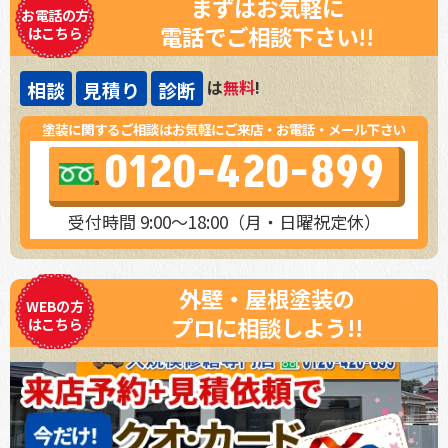
まずはお気軽に
お電話の方
電話でご相談下さい!!
はこちら
は
無料
!
相談
見積り
診断
塗装に関するご相談はお気軽にご来店・お電話・メール下さい
0120-420-899
受付時間 9:00～18:00（月・日曜祝定休）
外壁・屋根塗装の
WEBの方
プロに相談しよう!!
はこちら