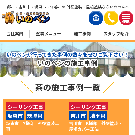
三郷市・吉川市・坂東市・守谷市の 外壁塗装・屋根塗装ならいのぺんへ
MENU
会社案内
塗装メニュー
施工事例
スタッフ紹介
いのペンが行ってきた事例の数々をぜひご覧下さい！
いのペンの施工事例
茶の施工事例一覧
シーリング工事
シーリング工事
坂東市
茨城県
吉川市
埼玉県
付帯部塗装
外壁塗装
付帯部塗装
外壁塗装
坂東市 Y様邸│外壁塗装工
吉川市 K様邸│外壁塗装・
屋根カバー工法
事
屋根カバー工法