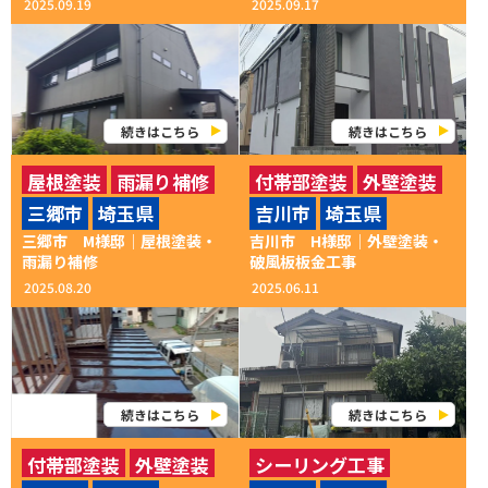
2025.09.19
2025.09.17
続きはこちら
続きはこちら
屋根塗装
雨漏り補修
付帯部塗装
外壁塗装
三郷市
埼玉県
吉川市
埼玉県
破風・鼻隠し修理
三郷市 M様邸│屋根塗装・
吉川市 H様邸│外壁塗装・
雨漏り補修
破風板板金工事
2025.08.20
2025.06.11
続きはこちら
続きはこちら
付帯部塗装
外壁塗装
シーリング工事