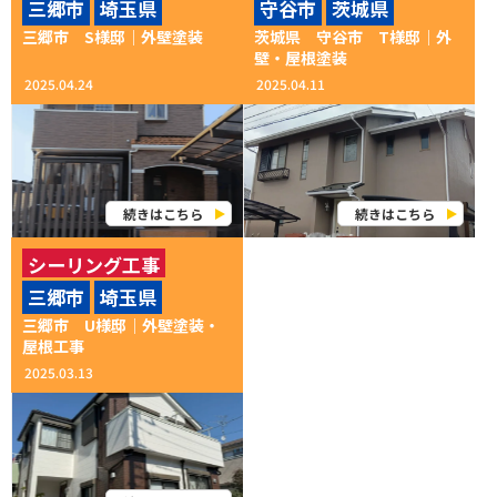
三郷市
埼玉県
守谷市
茨城県
屋根修理
付帯部塗装
外壁塗装
三郷市 S様邸│外壁塗装
茨城県 守谷市 T様邸│外
屋根塗装
雨漏り補修
壁・屋根塗装
2025.04.24
2025.04.11
続きはこちら
続きはこちら
シーリング工事
三郷市
埼玉県
付帯部塗装
外壁塗装
三郷市 U様邸│外壁塗装・
屋根カバー工法
屋根工事
2025.03.13