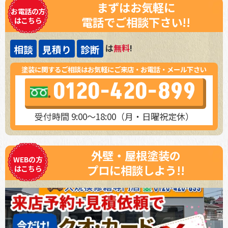
まずはお気軽に
お電話の方
電話でご相談下さい!!
はこちら
は
無料
!
相談
見積り
診断
塗装に関するご相談はお気軽にご来店・お電話・メール下さい
0120-420-899
受付時間 9:00～18:00（月・日曜祝定休）
外壁・屋根塗装の
WEBの方
プロに相談しよう!!
はこちら