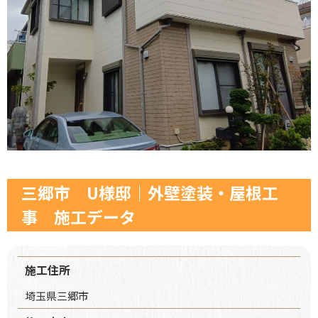
三郷市 U様邸│外壁塗装・屋根工
事 施工データ
施工住所
埼玉県三郷市