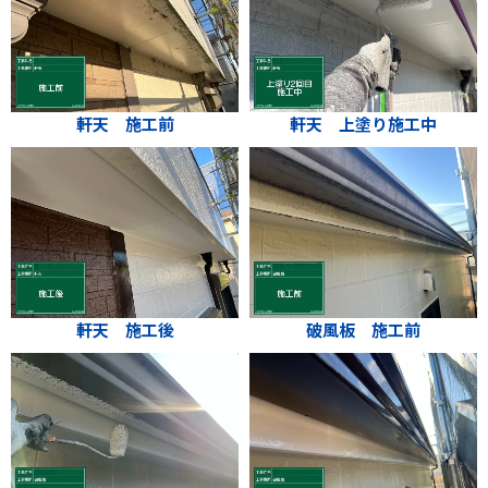
軒天 施工前
軒天 上塗り施工中
軒天 施工後
破風板 施工前