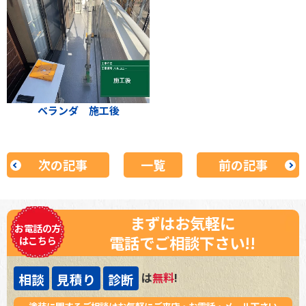
ベランダ 施工後
次の記事
一覧
前の記事
まずはお気軽に
お電話の方
電話でご相談下さい!!
はこちら
は
無料
!
相談
見積り
診断