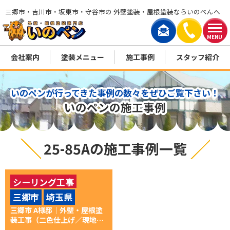
三郷市・吉川市・坂東市・守谷市の 外壁塗装・屋根塗装ならいのぺんへ
MENU
会社案内
塗装メニュー
施工事例
スタッフ紹介
いのペンが行ってきた事例の数々をぜひご覧下さい！
いのペンの施工事例
25-85Aの施工事例一覧
シーリング工事
三郷市
埼玉県
付帯部塗装
外壁塗装
三郷市 A様邸│外壁・屋根塗
屋根塗装
装工事（二色仕上げ／現地調
色）