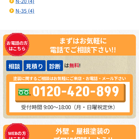
N-20 (4)
N-35 (4)
まずはお気軽に
お電話の方
電話でご相談下さい!!
はこちら
は
無料
!
相談
見積り
診断
塗装に関するご相談はお気軽にご来店・お電話・メール下さい
0120-420-899
受付時間 9:00～18:00（月・日曜祝定休）
外壁・屋根塗装の
WEBの方
はこちら