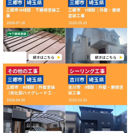
三郷市
埼玉県
三郷市
埼玉県
付帯部塗装
外壁塗装
三郷市 M様邸｜下屋根塗装工
三郷市 Y様邸｜外壁・屋根
屋根塗装
事
塗装工事
2026.07.16
2026.05.19
続きはこちら
続きはこちら
その他の工事
シーリング工事
三郷市
埼玉県
吉川市
埼玉県
シーリング工事
付帯部塗装
外壁塗装
三郷市 M様邸｜外壁塗装
吉川市 I様邸│外壁・屋根塗
付帯部塗装
外壁塗装
外装修理
屋根塗装
（劣化部ハイグレード工
装工事
法）・カーポート設置工事
2026.04.30
2026.03.26