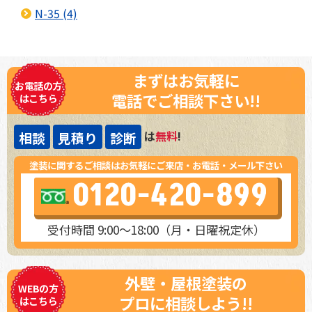
N-35 (4)
まずはお気軽に
お電話の方
電話でご相談下さい!!
はこちら
は
無料
!
相談
見積り
診断
塗装に関するご相談はお気軽にご来店・お電話・メール下さい
0120-420-899
受付時間 9:00～18:00（月・日曜祝定休）
外壁・屋根塗装の
WEBの方
プロに相談しよう!!
はこちら