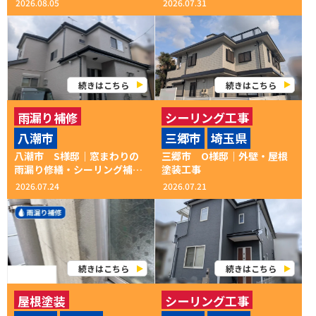
2026.08.05
2026.07.31
続きはこちら
続きはこちら
雨漏り補修
シーリング工事
八潮市
三郷市
埼玉県
ベランダ防水
八潮市 S様邸｜窓まわりの
三郷市 O様邸│外壁・屋根
付帯部塗装
外壁塗装
雨漏り修繕・シーリング補修
塗装工事
工事
2026.07.24
2026.07.21
屋根塗装
続きはこちら
続きはこちら
屋根塗装
シーリング工事