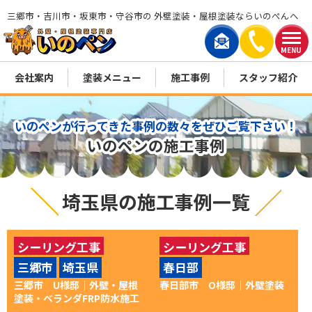
三郷市・吉川市・坂東市・守谷市の 外壁塗装・屋根塗装ならいのぺんへ
MENU
会社案内
塗装メニュー
施工事例
スタッフ紹介
いのペンが行ってきた事例の数々をぜひご覧下さい！
いのペンの施工事例
埼玉県の施工事例一覧
シーリング工事
シーリング工事
三郷市
埼玉県
春日部
ベランダ防水
外壁塗装
付帯部塗装
外壁塗装
三郷市 U様邸｜外壁・屋根
春日部市 O様邸｜外壁塗装
屋根塗装
塗装・ベランダFRP防水施工