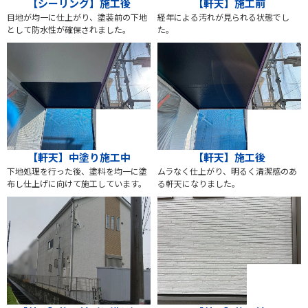
【シーリング】施工後
【軒天】施工前
目地が均一に仕上がり、塗装前の下地
経年による汚れが見られる状態でし
として防水性が確保されました。
た。
【軒天】中塗り施工中
【軒天】施工後
下地処理を行った後、塗料を均一に塗
ムラなく仕上がり、明るく清潔感のあ
布し仕上げに向けて施工しています。
る軒天になりました。