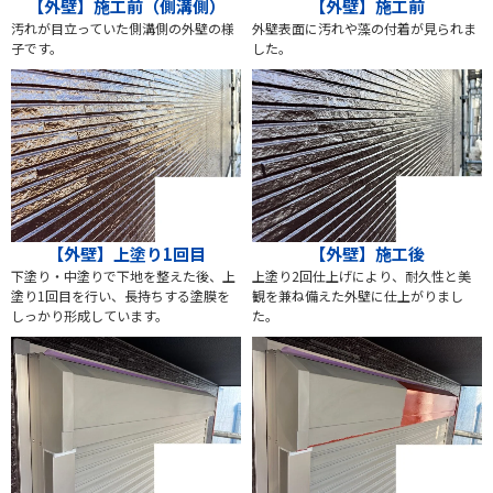
【外壁】施工前（側溝側）
【外壁】施工前
汚れが目立っていた側溝側の外壁の様
外壁表面に汚れや藻の付着が見られま
子です。
した。
【外壁】上塗り1回目
【外壁】施工後
下塗り・中塗りで下地を整えた後、上
上塗り2回仕上げにより、耐久性と美
塗り1回目を行い、長持ちする塗膜を
観を兼ね備えた外壁に仕上がりまし
しっかり形成しています。
た。