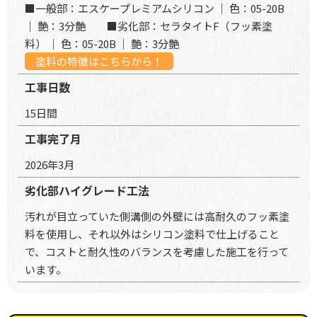
■一般部：エスケープレミアムシリコン ｜ 色：05-20B
｜ 艶：3分艶 ■劣化部：セラタイトF（フッ素塗
料） ｜ 色：05-20B ｜ 艶：3分艶
塗料の特徴はこちらから！
工事日数
15日間
工事完了月
2026年3月
劣化部ハイグレード工法
汚れが目立っていた側溝側の外壁には高耐久のフッ素塗
料を使用し、それ以外はシリコン塗料で仕上げること
で、コストと耐久性のバランスを考慮した施工を行って
います。