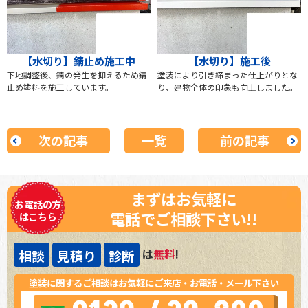
【水切り】錆止め施工中
【水切り】施工後
下地調整後、錆の発生を抑えるため錆
塗装により引き締まった仕上がりとな
止め塗料を施工しています。
り、建物全体の印象も向上しました。
次の記事
一覧
前の記事
まずはお気軽に
お電話の方
電話でご相談下さい!!
はこちら
は
無料
!
相談
見積り
診断
塗装に関するご相談はお気軽にご来店・お電話・メール下さい