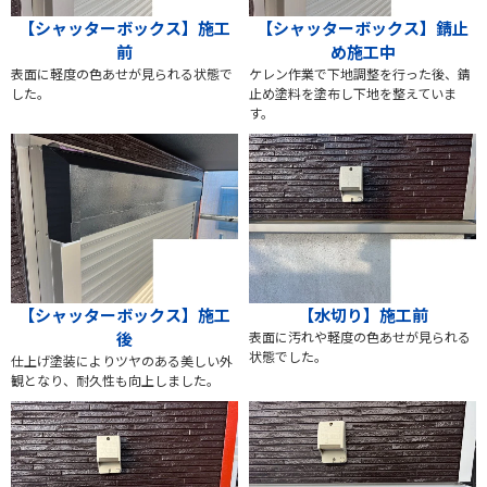
【シャッターボックス】施工
【シャッターボックス】錆止
前
め施工中
表面に軽度の色あせが見られる状態で
ケレン作業で下地調整を行った後、錆
した。
止め塗料を塗布し下地を整えていま
す。
【シャッターボックス】施工
【水切り】施工前
後
表面に汚れや軽度の色あせが見られる
状態でした。
仕上げ塗装によりツヤのある美しい外
観となり、耐久性も向上しました。