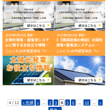
続きはこちら
続きはこちら
2025年5月15日 更新！
2025年5月15日 更新！
太陽光発電・蓄電池システ
3【構成設備の解説】太陽光
ムに関するお役立ち情報ま
発電+蓄電池システムにつ
とめ
いて
こんにちは!外壁塗装店『いのペン』です。 近年、電気代の高騰や災害時の備えとして注目を集めている「太陽光発電」や「家庭用蓄電池」。 このページでは、太陽光発電や蓄電池に関する情報を、初心者の方にもわかりやすくまとめています。 導入を検討している方も、すでに設置済みの方も、知っておきたい知識をこのページからご覧ください! お役立ち情報一覧 1【３つのメリット】 外壁塗装と太陽光発電を同時にリフォーム 2【電気代を大幅削減】太陽光発電+蓄電池でつくる省エネの仕組み 3【構成設備の解説】太陽光発電+蓄電池システムについて 4【最大15万円】三郷市家庭用ゼロカーボン促進補助金について 5【最大9万円】草加市地球温暖化防止活動補助金について 6【最大10万円】吉川市住宅用太陽光発電設備等設置事業補助金について 7【最大8万円】八潮市太陽光発電システムなどの設置費補助金について 8【最大5万円】坂東市自立・分散型エネルギー設備導入促進事業費補助金について 9【最大10万円】守谷市住宅用太陽光発電システム設置費補助金について 10【最大15万円】越谷市ゼロカーボン推進補助金について 11【令和7年10月開始】住宅用太陽光発電設備の初期投資支援スキームについて 12【最大5万円】つくばみらい市自立・分散型エネルギー設備導入促進事業費補助金について NEW 13【最大3万円】取手市住宅用太陽光発電システム補助金について NEW 14【最大5万円】常総市自立・分散型エネルギー設備導入促進事業費補助金について NEW 15【事例紹介】グループホームでの太陽光発電+蓄電池の導入効果 NEW 情報は随時更新していくのら！ 私たち「いのペン」では外壁塗装と同時に「太陽光発電+蓄電池設置工事」の省エネリフォームも一緒にご提案できますので、お気軽にお問い合わせください。 詳しくは、専門のスタッフがご説明しますので興味のある方はお気軽にお問合せください。 ↓↓↓お問合せここちらから↓↓↓ 無料お見積依頼・お問い合わせ 気軽にお問合せしてねなのら！
こんにちは!外壁塗装店『いのペン』です。 今回は、「太陽光発電+蓄電池システム」を構成している主要設備について解説していきます。 各設備の機能・特徴だけでなく、長期間、安心して設備を使うために重要な「製品の特徴」や「保証内容」について主要設備ごとにまとめています。 ぜひ最後まで読んで、リフォームの計画にお役立てください! システムを構成する主要設備の解説 ここからはシステムを構成する主要な3つの設備「太陽光発電パネル」「パワーコンディショナ」「蓄電池」それぞれの機能について順番に解説していきます。 【電気をつくる】太陽光発電パネル ここからは太陽光発電パネルの特徴について解説していきます。 太陽光発電システムは設置した太陽光発電パネルに日光があたることで電気をつくります。直射日光を受けた時にカタログの出力で発電し、日差しに雲がかかると発電量は減少し、夜間は発電できません。パネルに汚れがある場合などでも出力は低下します。 発電できる製品出力はW(ワット)で表し、1000Wで1kW(キロワット)と単位が変わります。出力は時間とともに減少し、設置から20年経つころには新品時の8割ほどの出力になります。 住宅用の基準とされる4.8kWのシステムをつくる場合、480Wのパネル(約2m×1m)を10枚繋ぎ4.8kW(約20m2)にするため、設置には面積が必要となります。 その他、太陽光発電の特徴については以下の通りです。 ● 5月が最も発電量が多くなり、2月が最も少なくなる ● 8月は気温が高く、設備に熱が蓄積するため発電効率が下がる ● 北向きでの設置は発電効率が悪くなる また、一般的に設置に有利な条件は以下の通りです。 ● 日照時間が長い地域 ● 他の建物や樹木等の影がかからない ● 南向きの屋根が広い(南東、南西含む) 埼玉県は日照時間が日本で4番目に長く、太陽光発電に適した地域です。 そのため、影がかからない屋根をお持ちのご家庭は一度設置を検討することをおすすめします。 製品の寿命は20〜25年。メーカーごとに違いはありますが、一般的な保証内容は以下の内容です。保証の延長サービスを利用すると期間を伸ばすこともできます。 ● システム保証:10年(機器の故障を保証) ● 出力保証:25年(25年後でも新品時の約7割の発電を保証) ● 自然災害補償:10年(災害時に発生した損害を補償) ● 施工保証:10年(工事に問題があった場合の保証) よくある故障や事故事例は以下の内容です。いずれも保証期間内であれば修理・交換が可能ですが、故障内容によっては有償となる場合もあります。 ● 初期不良による発電出力の低下 ● 強風によるパネル破損 ● 取り付けミスによるパネル落下 ● 経年劣化によるパネルのひび割れ 【電気を変換】パワーコンディショナ 2つめはパワーコンディショナです。太陽光発電システムの心臓部と言われるほど重要な設備で、太陽光発電パネルでつくった直流電気を家庭でつかえる交流電気に変換します。この設備が故障すると発電した電気を家庭でつかうことも電力会社に売ることもできなくなります。 電気を変換できる製品の出力はkW(キロワット)で表記され、一般的に、変換効率の数値で製品を比較します。変換効率95%と変換効率98%の製品がある場合、後者の製品の方がつくった電気を効率よくつかえます。 製品の寿命は10〜15年。メーカーごとに違いはありますが、一般的な保証内容は以下の内容です。保証の延長サービスを利用すると期間を伸ばすこともできます。 ● システム保証:10年(機器の故障を保証) ● 自然災害補償:別途用意(災害時に発生した損害を補償) ● 施工保証:10年(工事に問題があった場合の保証) よくある故障や事故事例は以下の内容です。初期不良や工事を原因とする故障については修理・交換が可能ですが、落雷などの自然災害を原因とする故障については別途、補償サービスに加入する必要があります。 ● 初期不良による故障 ● 取り付けミス ● 落雷による故障 【電気を保存】蓄電池 最後は蓄電池です。主に、太陽光発電システムと組み合わせて設置することで発電量が不足する時や夜間につくった電気を使えるようにします。最近ではパワーコンディショナ内蔵などの多機能化が進んでます。 屋内設置と屋外設置の2つのタイプがあり、それぞれの特徴は以下のとおりです。 屋内設置 屋外設置 室内スペースが減る 運転音が聞こえてしまう 設置条件がない(室内設置のため 外部環境の影響が少ない) 水害などでの故障リスクが低い 室内スペースを使わない 運転音が気にならない 設置条件がある(高温多湿と直射 日光があたる場所には設置が推奨 されていない) 水害で故障するリスクが高い 蓄電池の容量はkWh(キロワットアワー)で表し、5kWhの容量があると下記の家電を一晩動かすことができます。ただし、容量全ての電力が使えるわけではなく、表記の8〜9割程度の数字が実際につかえる実効容量となり、15年後には実効容量が新品時の6割ほどに低下します。 家電の種類 出力 時間 消費電力 テレビ 150W 3時間 450Wh 照明 200W 7時間 1400Wh 冷蔵庫 190W 12時間 1800Wh スマホ充電 15W 5時間 75Wh 合計 3725Wh=3.725kWh 製品の寿命は10〜15年。メーカーごとに違いはありますが、一般的な保証内容は以下の内容です。保証の延長サービスを利用すると期間を伸ばすこともできます。 ● システム保証:10年(機器の故障を保証) ● 自然災害補償:別途用意(災害時に発生した損害を補償) ● 施工保証:10年(工事に問題があった場合の保証) よくある故障や事故事例は以下の内容です。初期不良や工事を原因とする故障については修理・交換が可能ですが、水害などの自然災害を原因とする故障については別途、補償サービスに加入する必要があります。 ● 初期不良による蓄電容量の低下 ● 取り付けミス ● 水害による故障 よくある故障について 2017年の調査による、住宅用の太陽光発電システムの故障内容の内訳は以下の内容です。故障の原因は製品不良と施工不良によるものが多い為、設置工事をする際は保証やサポートの充実した工事会社に依頼することをおすすめします。 ● パワーコンディショナ 66% ● 太陽光パネル 13% ● ケーブル・接続箱 18% ● その他 3% まとめ 以上、「太陽光発電+蓄電池システム」の主要設備についての解説でした。 私たち「いのペン」では外壁塗装と同時に「太陽光発電+蓄電池設置工事」の省エネリフォームにも一緒にご提案できますので、お気軽にお問い合わせください。 詳しくは、専門のスタッフがご説明しますので興味のある方はお気軽にお問合せください。 ↓↓↓お問合せここちらから↓↓↓ 無料お見積依頼・お問い合わせ 気軽にお問合せしてねなのら！ ◀メインページへ戻る
続きはこちら
続きはこちら
4 / 12
« 先頭
«
...
2
3
4
5
6
...
10
...
»
最後 »