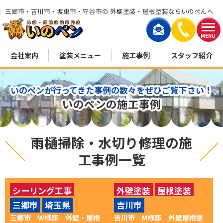
三郷市・吉川市・坂東市・守谷市の 外壁塗装・屋根塗装ならいのぺんへ
MENU
会社案内
塗装メニュー
施工事例
スタッフ紹介
いのペンが行ってきた事例の数々をぜひご覧下さい！
いのペンの施工事例
雨樋掃除・水切り修理の施
工事例一覧
シーリング工事
外壁塗装
屋根塗装
三郷市
埼玉県
吉川市
付帯部塗装
外壁塗装
付帯部塗装
三郷市 W様邸│外壁・屋根
吉川市 M様邸｜外壁屋根塗