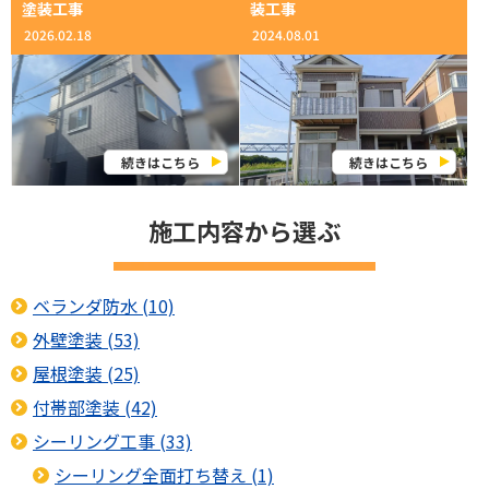
外装修理
屋根修理
シーリング工事
塗装工事
装工事
2026.02.18
2024.08.01
屋根塗装
雨樋掃除・水切り修理
雨樋掃除・水切り修理
その他の工事
続きはこちら
続きはこちら
施工内容から選ぶ
ベランダ防水 (10)
外壁塗装 (53)
屋根塗装 (25)
付帯部塗装 (42)
シーリング工事 (33)
シーリング全面打ち替え (1)