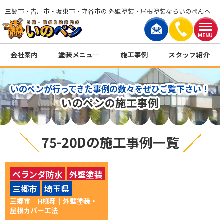
三郷市・吉川市・坂東市・守谷市の 外壁塗装・屋根塗装ならいのぺんへ
MENU
会社案内
塗装メニュー
施工事例
スタッフ紹介
いのペンが行ってきた事例の数々をぜひご覧下さい！
いのペンの施工事例
75-20Dの施工事例一覧
ベランダ防水
外壁塗装
三郷市
埼玉県
屋根カバー工法
三郷市 H様邸│外壁塗装・
屋根カバー工法