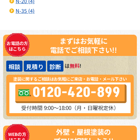
N-20 (4)
N-35 (4)
まずはお気軽に
お電話の方
電話でご相談下さい!!
はこちら
は
無料
!
相談
見積り
診断
塗装に関するご相談はお気軽にご来店・お電話・メール下さい
0120-420-899
受付時間 9:00～18:00（月・日曜祝定休）
外壁・屋根塗装の
WEBの方
はこちら