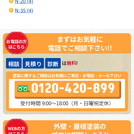
N-20 (4)
N-35 (4)
まずはお気軽に
お電話の方
電話でご相談下さい!!
はこちら
は
無料
!
相談
見積り
診断
塗装に関するご相談はお気軽にご来店・お電話・メール下さい
0120-420-899
受付時間 9:00～18:00（月・日曜祝定休）
外壁・屋根塗装の
WEBの方
はこちら