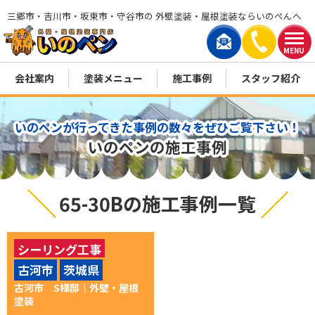
三郷市・吉川市・坂東市・守谷市の 外壁塗装・屋根塗装ならいのぺんへ
MENU
会社案内
塗装メニュー
施工事例
スタッフ紹介
いのペンが行ってきた事例の数々をぜひご覧下さい！
いのペンの施工事例
65-30Bの施工事例一覧
シーリング工事
古河市
茨城県
付帯部塗装
外壁塗装
古河市 S様邸│外壁・屋根
屋根塗装
塗装