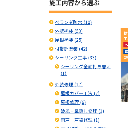
施工内容から選ぶ
ベランダ防水 (10)
外壁塗装 (53)
葛
工
屋根塗装 (25)
ベ
付帯部塗装 (42)
屋
葛
シーリング工事 (33)
20
シーリング全面打ち替え
(1)
外装修理 (17)
屋根カバー工法 (7)
屋根修理 (6)
破風・鼻隠し修理 (1)
雨戸・戸袋修理 (1)