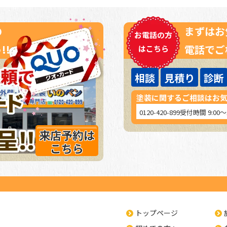
の
まずはお
お電話の方
!!
電話でご
はこちら
相談
見積り
診断
塗装に関するご相談はお
0120-420-899
受付時間 9:00
来店予約は
こちら
トップページ