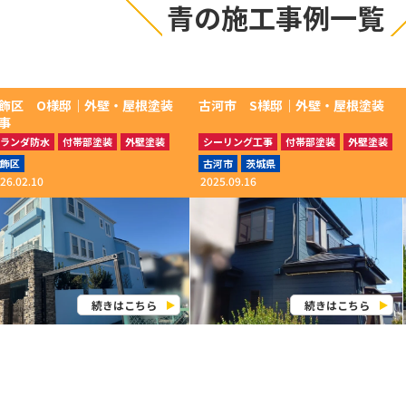
青の施工事例一覧
飾区 O様邸│外壁・屋根塗装
古河市 S様邸│外壁・屋根塗装
事
ランダ防水
付帯部塗装
外壁塗装
シーリング工事
付帯部塗装
外壁塗装
根塗装
屋根塗装
飾区
古河市
茨城県
26.02.10
2025.09.16
続きはこちら
続きはこちら