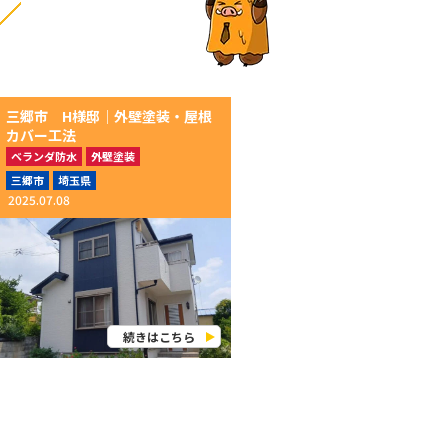
三郷市 H様邸│外壁塗装・屋根
カバー工法
ベランダ防水
外壁塗装
屋根カバー工法
三郷市
埼玉県
2025.07.08
続きはこちら