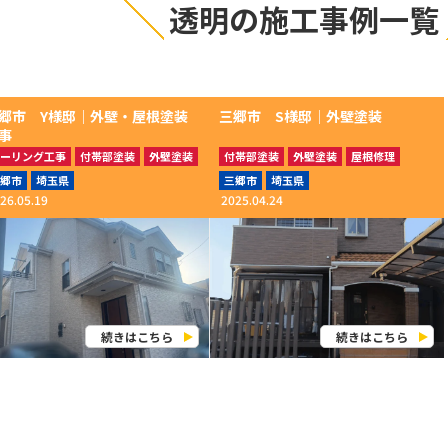
透明の施工事例一覧
郷市 Y様邸｜外壁・屋根塗装
三郷市 S様邸│外壁塗装
事
ーリング工事
付帯部塗装
外壁塗装
付帯部塗装
外壁塗装
屋根修理
根塗装
郷市
埼玉県
三郷市
埼玉県
26.05.19
2025.04.24
続きはこちら
続きはこちら