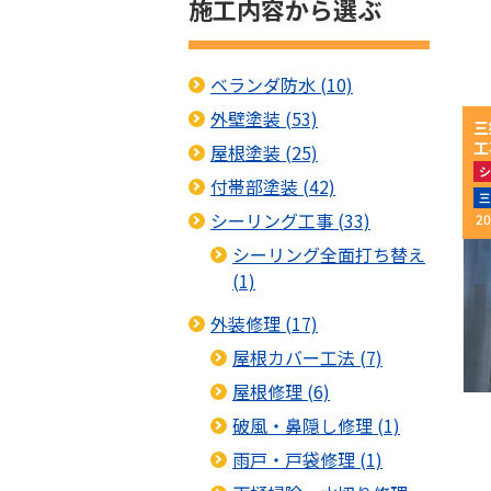
施工内容から選ぶ
ベランダ防水 (10)
外壁塗装 (53)
三
工
屋根塗装 (25)
シ
付帯部塗装 (42)
屋
三
シーリング工事 (33)
20
シーリング全面打ち替え
(1)
外装修理 (17)
屋根カバー工法 (7)
屋根修理 (6)
破風・鼻隠し修理 (1)
雨戸・戸袋修理 (1)