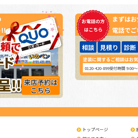
の
まずはお
お電話の方
!!
電話でご
はこちら
相談
見積り
診断
塗装に関するご相談はお
0120-420-899
受付時間 9:00
来店予約は
こちら
トップページ