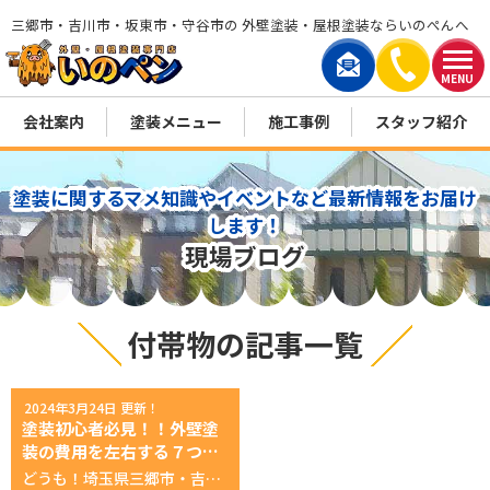
三郷市・吉川市・坂東市・守谷市の 外壁塗装・屋根塗装ならいのぺんへ
MENU
会社案内
塗装メニュー
施工事例
スタッフ紹介
塗装に関するマメ知識やイベントなど最新情報をお届け
します！
現場ブログ
付帯物の記事一覧
2024年3月24日 更新！
塗装初心者必見！！外壁塗
装の費用を左右する７つの
原因『付帯物の個数編』
どうも！埼玉県三郷市・吉川市を中心に活動している 創業３０年塗装に没頭する会社！ 外壁屋根塗装専門店いのペン 広報の小林さん広報担当小林です！(/・ω・)/ 付帯物の個数 建物の階数で足場代が変わるのはわかったけど、 次の原因はなんなのら？ 広報の小林さん４つ目は、 付帯物の個数です。 職人くん付帯物とは！ 外壁・屋根以外の塗装が必要な部品で、 雨樋 破風板 雨戸・戸袋 シャッターボックス 水切り 換気フード などのことだよ！ 付帯物があると値段が変わるの？ あなた 広報の小林さんはい、変わります。 窓や雨戸、シャッターボックスなどの付帯物が多いお家は、 塗装面積が減ります。 え？じゃあ塗装費用は減るんじゃないの？ あなた 広報の小林さんその通り。 外壁塗装費用は減りますが… 広報の小林さん付帯物の塗装に費用がかかるのです！ え、じゃあ付帯部の塗装はいらないかな… あなた 広報の小林さんそれは、少し危険かもです！ 広報の小林さん外壁だけの塗装も可能ですが、 外壁だけがピカピカになって、 他の箇所は汚れが残ると悪目立ちします。 職人くん美観のためだけでなく、 紫外線や雨風から守るために、 塗り替えをオススメします！ 広報の小林さん『いのペン』では お客様の声をしっかりと聞いて、ご要望にお応えしております！ 職人くん自分の家の付帯物の塗装が必要か気になる方は！こちらから！ ⇩お問い合わせフォーム⇩ 広報の小林さん次回は塗装の方法について話していきます！塗装に方法なんてあるのら？ えぇ…？いのペンくんって私より先輩だよね…？ 広報の小林さん 広報の小林さんあります！○○塗装や、△△塗装とか！ 広報の小林さんおっと、今回はここまで！ 広報の小林さん もっと、詳しく外壁塗装の費用について知りたい方は、 『いのぺん』ショールームに行くのがオススメ！ https://inopen.jp/cms/wp-content/uploads/2024/02/08db111db98e6dee98204bd093a0b0bb.mp4 『いのぺん』なら無料でできる！ ▼いのペンの無料外壁・屋根診断▼ ▼いのペンの無料雨漏り診断▼ ▼外壁・屋根のカラーシュミレーション▼ あなたへのオススメ記事 ▼【超必見】失敗しない！塗装業者の選び方！▼ ▼いのペン、プレオープンイベント！1日目！▼ ▼いのペンギャラリー｜いのペン漫画一覧▼ ▼いきなりインタビュー「20代現役塗装職人の実態」前編▼ ▼【新事実！】出来たばかりじゃない！創業30年の長～い歴史！▼ いのペンの公式SNS一覧 ——————————————————————————————- 広報の小林さん最後までお読みいただき、ありがとうございました！！ それでは、また会う日まで～～(/・ω・)/