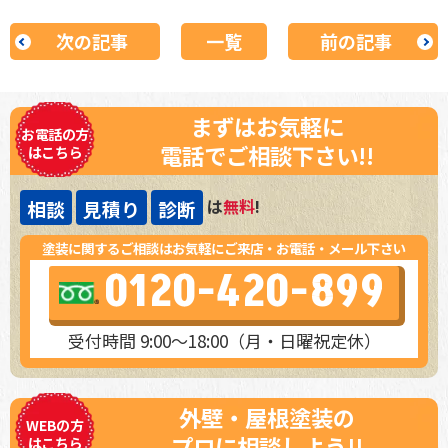
次の記事
一覧
前の記事
まずはお気軽に
お電話の方
電話でご相談下さい!!
はこちら
は
無料
!
相談
見積り
診断
塗装に関するご相談はお気軽にご来店・お電話・メール下さい
0120-420-899
受付時間 9:00～18:00（月・日曜祝定休）
外壁・屋根塗装の
WEBの方
プロに相談しよう!!
はこちら