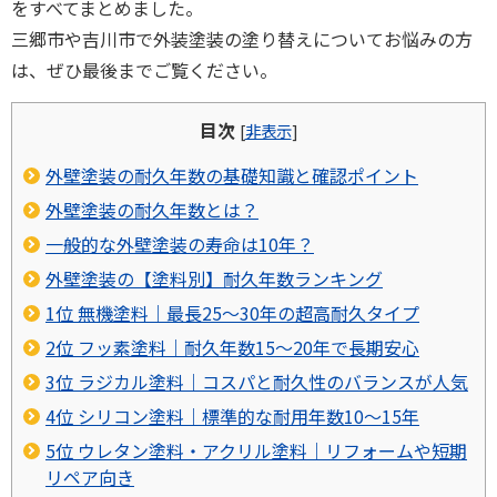
をすべてまとめました。
三郷市や吉川市で外装塗装の塗り替えについてお悩みの方
は、ぜひ最後までご覧ください。
目次
[
非表示
]
外壁塗装の耐久年数の基礎知識と確認ポイント
外壁塗装の耐久年数とは？
一般的な外壁塗装の寿命は10年？
外壁塗装の【塗料別】耐久年数ランキング
1位 無機塗料｜最長25〜30年の超高耐久タイプ
2位 フッ素塗料｜耐久年数15〜20年で長期安心
3位 ラジカル塗料｜コスパと耐久性のバランスが人気
4位 シリコン塗料｜標準的な耐用年数10〜15年
5位 ウレタン塗料・アクリル塗料｜リフォームや短期
リペア向き