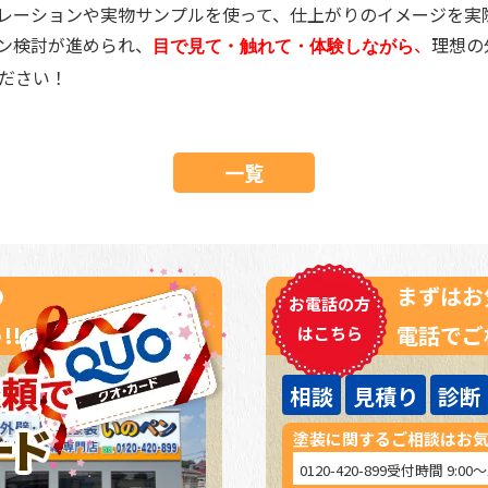
レーションや実物サンプルを使って、仕上がりのイメージを実
ン検討が進められ、
・
、
理想の
目で見て
触れて・
体験しながら
ください！
一覧
の
まずはお
お電話の方
!!
電話でご
はこちら
相談
見積り
診断
塗装に関するご相談はお
0120-420-899
受付時間 9:00