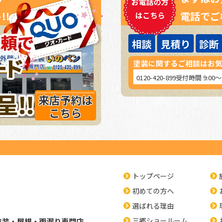
お電話の方
!!
電話でご
はこちら
相談
見積り
診断
塗装に関するご相談はお
0120-420-899
受付時間 9:00
来店予約は
こちら
トップページ
初めての方へ
選ばれる理由
三郷ショールーム
塗装・屋根・雨漏り専門店