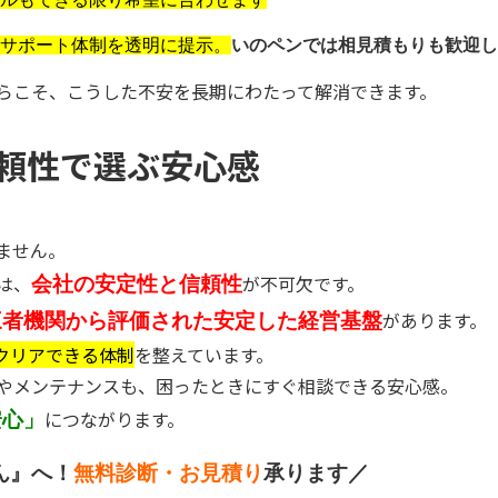
サポート体制を透明に提示。
いのペンでは相見積もりも歓迎し
らこそ、こうした不安を長期にわたって解消できます。
頼性で選ぶ安心感
ません。
は、
が不可欠です。
会社の安定性と信頼性
があります。
三者機関から評価された安定した経営基盤
クリ
ア
できる体制
を整えています。
やメンテナンスも、困ったときにすぐ相談できる安心感。
につながります。
安心」
ん』へ！
無料診断・お見積り
承ります／