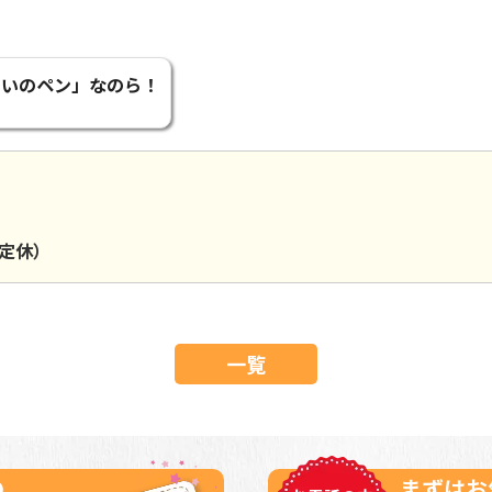
 いのペン」なのら！
祝定休）
一覧
の
まずはお