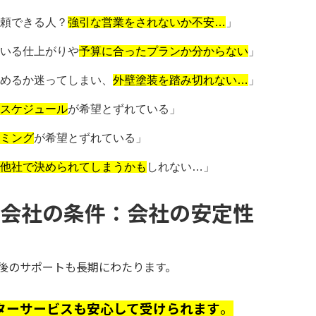
頼できる人？
強引な営業をされないか不安…
」
いる仕上がりや
予算に合ったプランか分からない
」
めるか迷ってしまい、
外壁塗装を踏み切れない…
」
スケジュール
が希望とずれている」
ミング
が希望とずれている」
他社で決められてしまうかも
しれない…」
会社の条件：会社の安定性
後のサポートも長期にわたります。
ターサービスも安心して受けられます
。