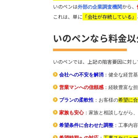
いのペンは
から、
外部の企業調査機関
これは、単に
「会社が存続している」
いのペンなら料金以
いのペンでは、上記の阻害要因に対し
会社への不安を解消
：
健全な経営基
営業マンへの信頼感
：経験豊富な担
プランの柔軟性
：お客様の
希望に合
家族も安心
：家族と相談しながら、
希望条件に合わせた調整
：工事内容
希望時期への対応
：
工事スケジュー