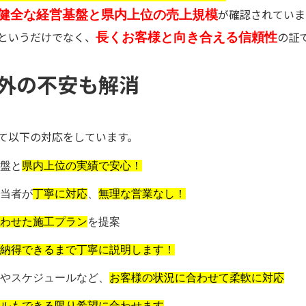
が確認されていま
健全な経営基盤と県内上位の売上規模
というだけでなく、
の証
長くお客様と向き合える信頼性
外の不安も解消
て以下の対応をしています。
盤と
県内上位の実績で安心！
当者が
丁寧に対応
、
無理な営業なし！
わせた施工プラン
を提案
納得できるまで丁寧に説明します！
やスケジュールなど、
お客様の状況に合わせて柔軟に対応
ルもできる限り希望に合わせます