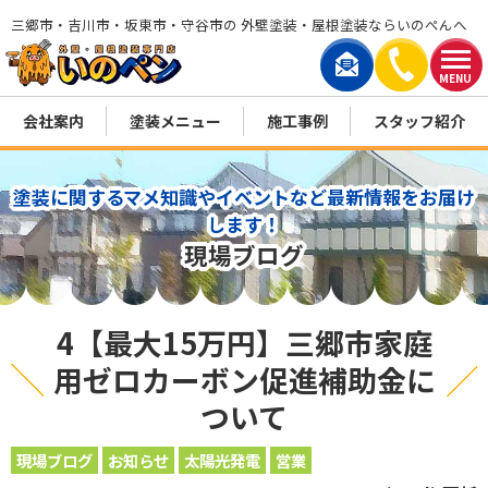
三郷市・吉川市・坂東市・守谷市の 外壁塗装・屋根塗装ならいのぺんへ
MENU
会社案内
塗装メニュー
施工事例
スタッフ紹介
塗装に関するマメ知識やイベントなど最新情報をお届け
します！
現場ブログ
4【最大15万円】三郷市家庭
用ゼロカーボン促進補助金に
ついて
現場ブログ
お知らせ
太陽光発電
営業