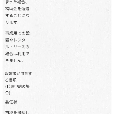
まった場合、
補助金を返還
することにな
ります。
事業用での設
置やレンタ
ル・リースの
場合は利用で
きません。
設置者が用意す
る書類
(代理申請の場
合)
委任状
市税を滞納し