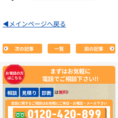
◀
メインページへ戻る
次の記事
一覧
前の記事
まずはお気軽に
お電話の方
電話でご相談下さい!!
はこちら
は
無料
!
相談
見積り
診断
塗装に関するご相談はお気軽にご来店・お電話・メール下さい
0120-420-899