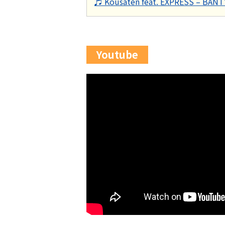
♬ Kousaten feat. EXPRESS – BAN
Youtube