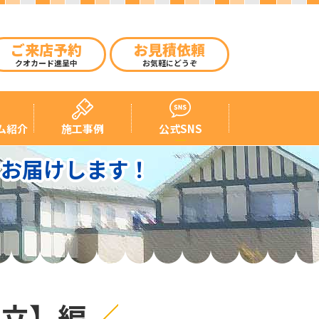
ご来店予約
お見積依頼
クオカード進呈中
お気軽にどうぞ
ム紹介
施工事例
公式SNS
をお届けします！
組立】編