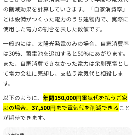
の削減効果を計算していき
ます。「自家消費率」
とは設備がつくった電力のうち建物内で、実際に
使用し
た電力の割合を表した数値です。
一般的には、太陽光発電のみの場合、自家消費率
は30%、蓄電池を追加
すると50%にあがります。
また、自家消費できなかった電力は余剰売電とし
て電力会社に売却し、支払う電気代と相殺しま
す。
以下のように、
年間150,000円
電気代を払うご家
庭の場合、
37,500円
まで電
気代を削減できる
こと
が期待できます。