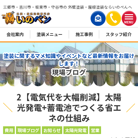
三郷市・吉川市・坂東市・守谷市の 外壁塗装・屋根塗装ならいのぺんへ
MENU
会社案内
塗装メニュー
施工事例
スタッフ紹介
塗装に関するマメ知識やイベントなど最新情報をお届け
します！
現場ブログ
2【電気代を大幅削減】太陽
光発電+蓄電池でつくる省エ
ネの仕組み
費用
現場ブログ
お知らせ
太陽光発電
営業