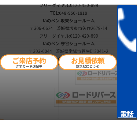
フリーダイヤル:
0120-420-899
TEL:
048-950-1818
いのペン 坂東ショールーム
〒306-0624 茨城県坂東市矢作2679-14
フリーダイヤル:
0120-420-899
いのペン 守谷ショールーム
〒303-0044 茨城県常総市菅生町2041-2
ご来店予約
お見積依頼
フリーダイヤル:
0120-420-899
クオカード進呈中
お気軽にどうぞ
電話
Copyright © 2026 いのペン. All Rights Reserved.