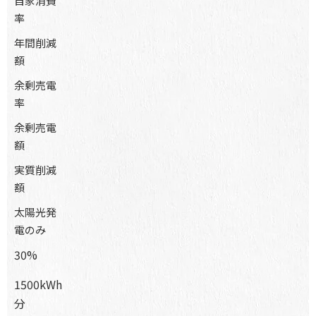
自家消費
率
年間削減
額
余剰売電
率
余剰売電
額
実質削減
額
太陽光発
電のみ
30%
1500kWh
分