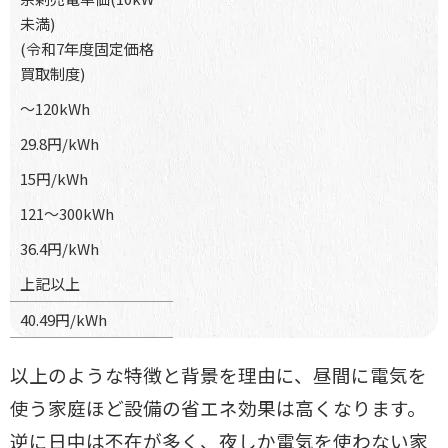
未満)
(令和7年度固定価格
買取制度)
〜120kWh
29.8円/kWh
15円/kWh
121〜300kWh
36.4円/kWh
上記以上
40.49円/kWh
以上のような特徴と背景を理由に、昼間に電気を
使う家庭ほど設備の省エ
ネ効果は高くなります。
逆に日中は不在が多く、夜しか電気を使わない家