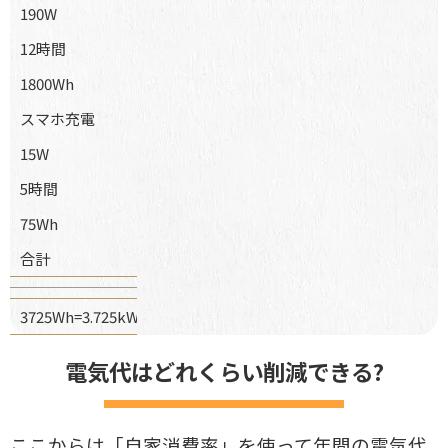
190W
12時間
1800Wh
スマホ充電
15W
5時間
75Wh
合計
3725Wh=3.725kWh
電気代はどれくらい削減できる?
ここからは「自家消費率」を使って年間の電気代