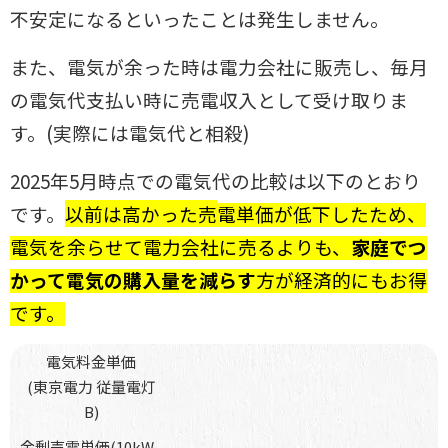
不安定になるといったことは
発生しません。
また、電気が余った時は電力会社に販売し、毎月
の電気代支払い時に売電
収入として受け取りま
す。(実際には電気代と相殺)
2025年5月時点での電気代の比較は以下のとおり
です。
以前は高かった売
電単価が低下したため、
電気を余らせて電力会社に売るよりも、
家庭でつ
かって電気の購入量を減らす
方が経済的にもお得
です。
電気料金単価
(東京電力 従量電灯
B)
余剰売電単価(10kW