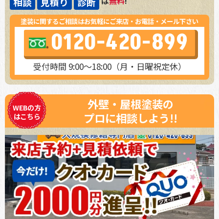
は
無料
!
相談
見積り
診断
塗装に関するご相談はお気軽にご来店・お電話・メール下さい
0120-420-899
受付時間 9:00～18:00（月・日曜祝定休）
外壁・屋根塗装の
WEBの方
プロに相談しよう!!
はこちら