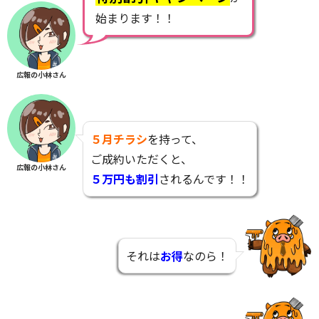
始まります！！
広報の小林さん
５月チラシ
を持って、
ご成約いただくと、
広報の小林さん
５万円
も割引
されるんです！！
それは
お得
なのら！