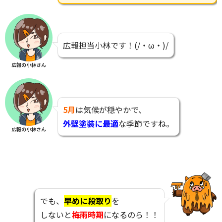
広報担当小林です！(/・ω・)/
広報の小林さん
5月
は気候が穏やかで、
外壁塗装に最適
な季節ですね。
広報の小林さん
でも、
早めに段取り
を
しないと
梅雨時期
になるのら！！