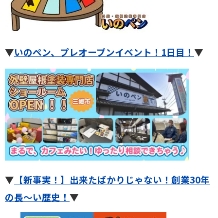
▼
いのペン、プレオープンイベント！1日目！
▼
▼
【新事実！】出来たばかりじゃない！創業30年
の長～い歴史！
▼