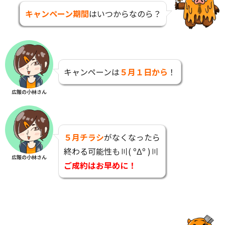
キャンペーン期間
はいつからなのら？
キャンペーンは
５月１日から
！
広報の小林さん
５月チラシ
がなくなったら
終わる可能性も〣( ºΔº )〣
広報の小林さん
ご成約はお早めに！