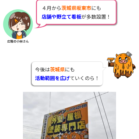
４月から
茨城県坂東市
にも
店舗や野立て看板
が多数設置！
広報の小林さん
今後は
茨城県
にも
活動範囲を広げ
ていくのら！