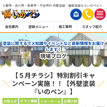
三郷市・吉川市・坂東市・守谷市の 外壁塗装・屋根塗装ならいのぺんへ
MENU
会社案内
塗装メニュー
施工事例
スタッフ紹介
塗装に関するマメ知識やイベントなど最新情報をお届け
します！
現場ブログ
【５月チラシ】特別割引キャ
ンペーン実施！！【外壁塗装
『いのペン』】
お知らせ
チラシ情報
ショールーム
広報小林