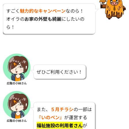
すごく
魅力的なキャンペーン
なのら！
オイラの
お家の外壁も綺麗
にしたいの
ら！
ぜひご利用ください！
広報の小林さん
また、
５月チラシ
の一部は
『いのペン』
が運営する
広報の小林さん
福祉施設の利用者さん
が