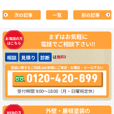
次の記事
一覧
前の記事
まずはお気軽に
お電話の方
電話でご相談下さい!!
はこちら
は
無料
!
相談
見積り
診断
塗装に関するご相談はお気軽にご来店・お電話・メール下さい
0120-420-899
受付時間 9:00～18:00（月・日曜祝定休）
外壁・屋根塗装の
WEBの方