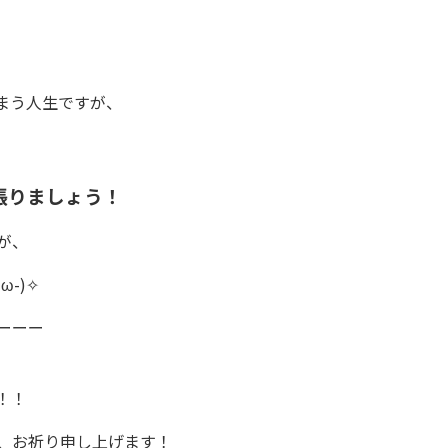
まう人生ですが、
張りましょう！
が、
-)✧
ーーー
！！
、お祈り申し上げます！