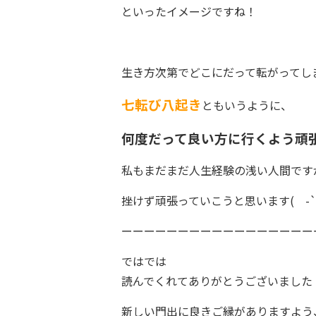
といったイメージですね！
生き方次第でどこにだって転がってし
七転び八起き
ともいうように、
何度だって良い方に行くよう頑
私もまだまだ人生経験の浅い人間です
挫けず頑張っていこうと思います( -`ω
ーーーーーーーーーーーーーーーーー
ではでは
読んでくれてありがとうございました
新しい門出に良きご縁がありますよう