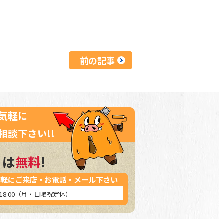
前の記事
気軽に
相談下さい!!
は
無料
!
気軽にご来店・お電話・メール下さい
～18:00（月・日曜祝定休）