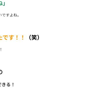
ね」
いですよね。
たです！！
（笑）
！
の
できる！