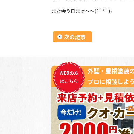
また会う日まで～～(*´ ³ `)ﾉ
次の記事
外壁・屋根塗装
WEBの方
プロに相談しよう
はこちら