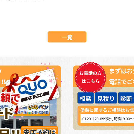
一覧
の
まずはお
お電話の方
!!
電話でご
はこちら
相談
見積り
診断
塗装に関するご相談はお
0120-420-899
受付時間 9:00
来店予約は